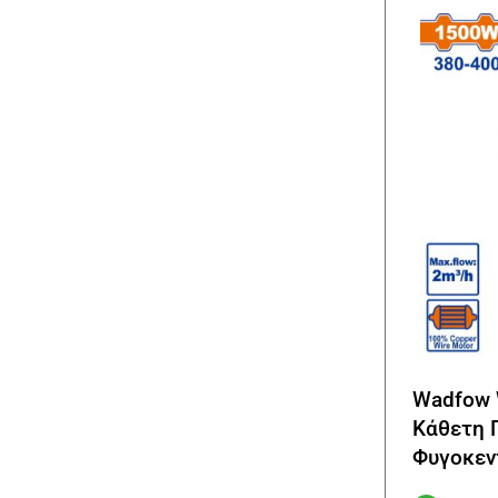
Wadfow
Κάθετη 
Φυγοκεν
Τριφασικ