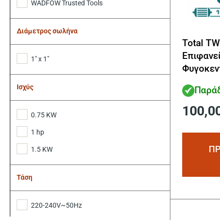
WADFOW Trusted Tools
Διάμετρος σωλήνα
Total T
Επιφανε
1" x 1"
Φυγοκεν
Ισχύς
Παράδ
100,0
0.75 KW
1 hp
ΠΡ
1.5 KW
Τάση
220-240V~50Hz