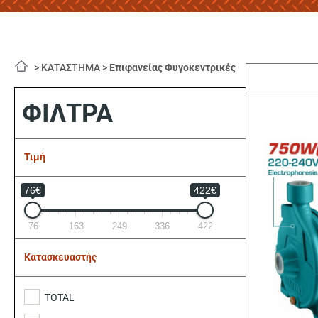
>
ΚΑΤΑΣΤΗΜΑ
>
Επιφανείας Φυγοκεντρικές
ΦΙΛΤΡΑ
Τιμή
76€
422€
76
163
249
336
422
Κατασκευαστής
TOTAL