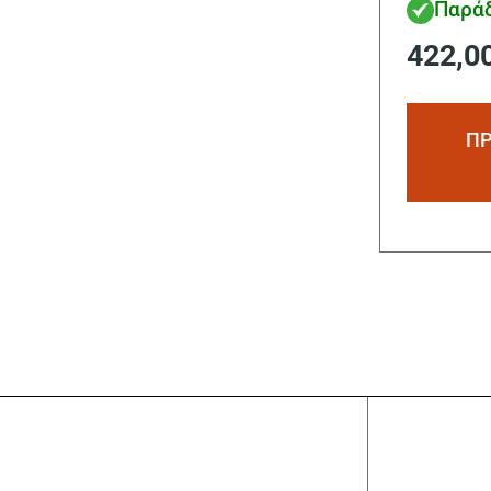
Παράδ
2HP
422,0
ΠΡ