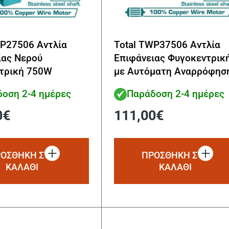
WP27506 Αντλία
Total TWP37506 Αντλία
ίας Νερού
Επιφάνειας Φυγοκεντρικ
τρική 750W
με Αυτόματη Αναρρόφησ
1hp Μονοφασική 750W
οση 2-4 ημέρες
Παράδοση 2-4 ημέρες
0
€
111,00
€
ΟΣΘΗΚΗ ΣΤΟ
ΠΡΟΣΘΗΚΗ ΣΤΟ
ΚΑΛΑΘΙ
ΚΑΛΑΘΙ