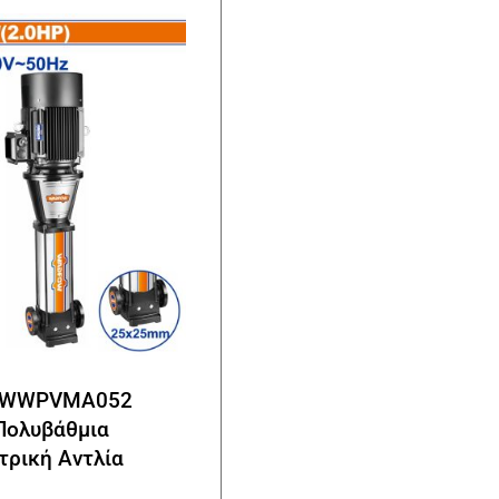
 WWPVMA052
Πολυβάθμια
τρική Αντλία
ή 380V / 1.500W /