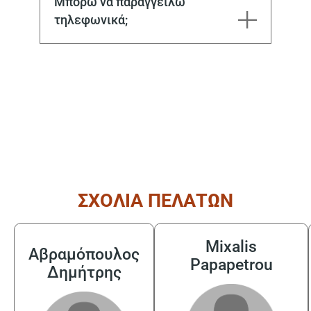
Μπορώ να παραγγείλω
τηλεφωνικά;
( από τις 08:30 έως τις 17:30 )
ΣΧΟΛΙΑ ΠΕΛΑΤΩΝ
Mixalis
Αβραμόπουλος
Papapetrou
Δημήτρης