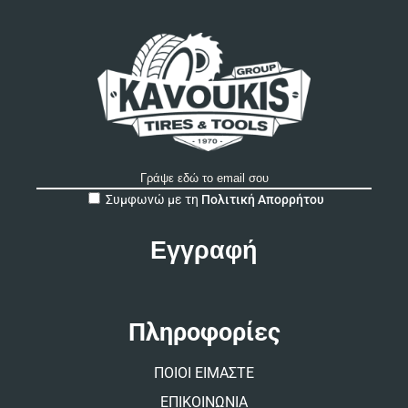
A
Συμφωνώ με τη
Πολιτική Απορρήτου
l
t
e
r
n
a
t
Πληροφορίες
i
v
ΠΟΙΟΙ ΕΙΜΑΣΤΕ
e
:
ΕΠΙΚΟΙΝΩΝΙΑ