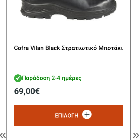
Cofra Vilan Black Στρατιωτικό Μποτάκι
Παράδοση 2-4 ημέρες
69,00
€
Αυτό
το
ΕΠΙΛΟΓΗ
προϊόν
έχει
«
»
πολλα
παραλ