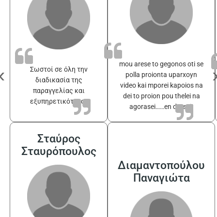
mou arese to gegonos oti se
‹
Σωστοί σε όλη την
polla proionta uparxoyn
διαδικασία της
video kai mporei kapoios na
παραγγελίας και
dei to proion pou thelei na
εξυπηρετικότατοι
agorasei……en drasei!
Σταύρος
Σταυρόπουλος
Διαμαντοπούλου
Παναγιώτα