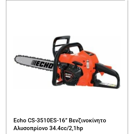
Οι
επιλο
μπορο
να
επιλε
στη
σελίδα
του
προϊό
Echo CS-3510ES-16” Βενζινοκίνητο
Αλυσοπρίονο 34.4cc/2,1hp