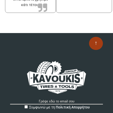
κάτι τέτοιο
↑
A
Συμφωνώ με τη
Πολιτική Απορρήτου
l