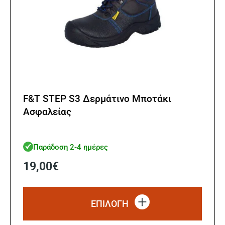
F&T STEP S3 Δερμάτινο Μποτάκι
Ασφαλείας
Παράδοση 2-4 ημέρες
19,00
€
Αυτό
το
ΕΠΙΛΟΓΗ
προϊό
έχει