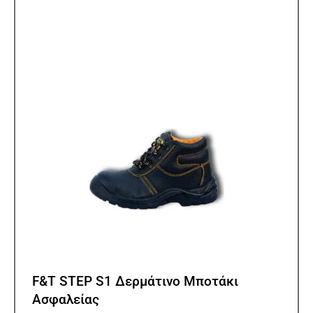
Οι
επιλ
μπορ
να
επιλ
στη
σελίδ
του
προϊ
F&T STEP S1 Δερμάτινο Μποτάκι
Ασφαλείας