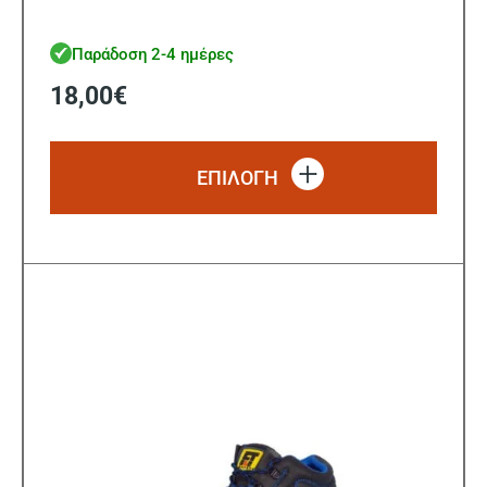
Παράδοση 2-4 ημέρες
18,00
€
Αυτό
το
ΕΠΙΛΟΓΗ
προϊό
έχει
πολλ
παρα
Οι
επιλ
μπορ
να
επιλ
στη
σελίδ
του
προϊ