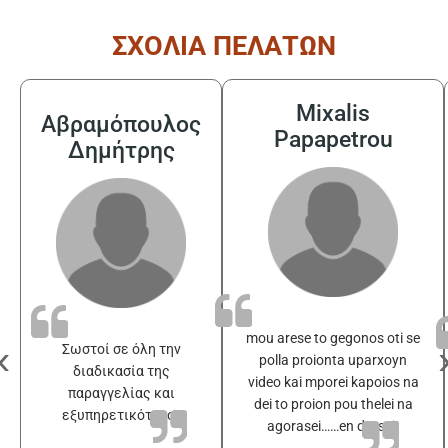
ΣΧΟΛΙΑ ΠΕΛΑΤΩΝ
Mixalis
Αβραμόπουλος
Papapetrou
Δημήτρης
mou arese to gegonos oti se
‹
Σωστοί σε όλη την
polla proionta uparxoyn
διαδικασία της
video kai mporei kapoios na
παραγγελίας και
dei to proion pou thelei na
εξυπηρετικότατοι
agorasei……en drasei!