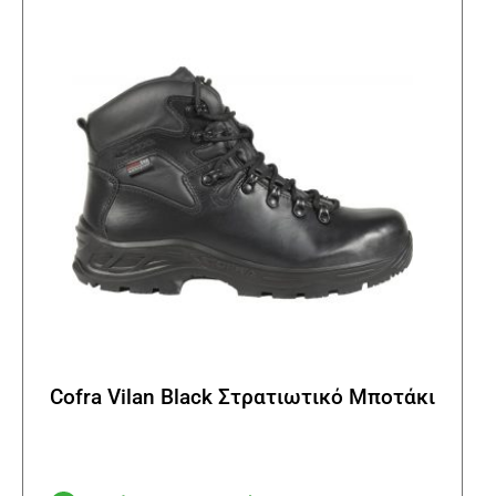
μπορ
να
επιλ
στη
σελί
του
προϊ
Cofra Vilan Black Στρατιωτικό Μποτάκι