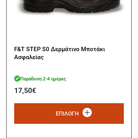
F&T STEP S0 Δερμάτινο Μποτάκι
Ασφαλείας
Παράδοση 2-4 ημέρες
17,50
€
Αυτό
το
ΕΠΙΛΟΓΗ
προϊό
έχει
πολλ
παρα