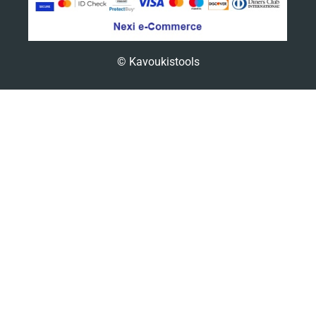
© Kavoukistools