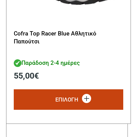
Cofra Top Racer Blue Αθλητικό
Παπούτσι
Παράδοση 2-4 ημέρες
55,00
€
Αυτό
το
ΕΠΙΛΟΓΗ
προϊ
έχει
πολλ
παρα
Οι
επιλ