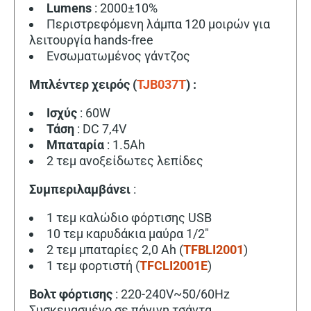
Lumens
: 2000±10%
Περιστρεφόμενη λάμπα 120 μοιρών για
λειτουργία hands-free
Ενσωματωμένος γάντζος
Μπλέντερ χειρός (
TJB037T
) :
Ισχύς
: 60W
Τάση
: DC 7,4V
Μπαταρία
: 1.5Ah
2 τεμ ανοξείδωτες λεπίδες
Συμπεριλαμβάνει
:
1 τεμ καλώδιο φόρτισης USB
10 τεμ καρυδάκια μαύρα 1/2″
2 τεμ μπαταρίες 2,0 Ah (
TFBLI2001
)
1 τεμ φορτιστή (
TFCLI2001E
)
Βολτ φόρτισης
: 220-240V~50/60Hz
Συσκευασμένο σε πάνινη τσάντα