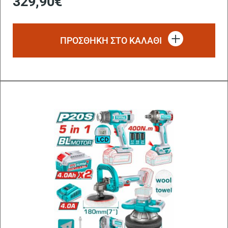
329,90
€
DXC4
ΠΡΟΣΘΗΚΗ ΣΤΟ ΚΑΛΑΘΙ