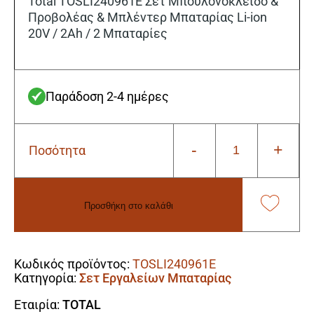
Total TOSLI240961E Σετ Μπουλονόκλειδο &
Προβολέας & Μπλέντερ Μπαταρίας Li-ion
20V / 2Ah / 2 Μπαταρίες
Παράδοση 2-4 ημέρες
-
+
Ποσότητα
Total
TOSLI240961E
Σετ
Μπουλονόκλειδο
Προσθήκη στο καλάθι
&
Προβολέας
Alternative:
&
Μπλέντερ
Κωδικός προϊόντος:
TOSLI240961E
Μπαταρίας
Κατηγορία:
Σετ Εργαλείων Μπαταρίας
Li-
ion
Εταιρία:
TOTAL
20V