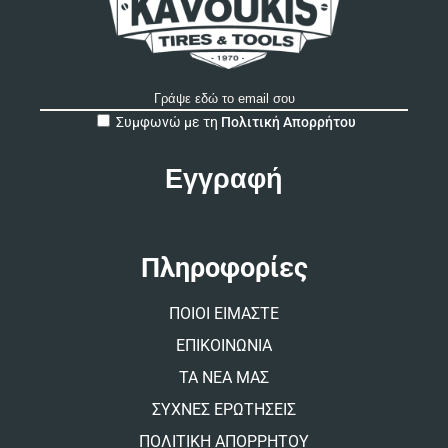
A
Συμφωνώ με τη
Πολιτική Απορρήτου
l
t
e
r
n
a
t
Πληροφορίες
i
v
ΠΟΙΟΙ ΕΙΜΑΣΤΕ
e
:
ΕΠΙΚΟΙΝΩΝΙΑ
ΤΑ ΝΕΑ ΜΑΣ
ΣΥΧΝΕΣ ΕΡΩΤΗΣΕΙΣ
ΠΟΛΙΤΙΚΗ ΑΠΟΡΡΗΤΟΥ