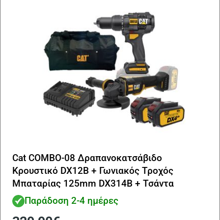
Cat COMBO-08 Δραπανοκατσάβιδο
Κρουστικό DX12B + Γωνιακός Τροχός
Μπαταρίας 125mm DX314B + Τσάντα
Εργαλείων Χειρός DA42001 + Δώρο 2
Παράδοση 2-4 ημέρες
Μπαταρίες 4.0Ah DXB4 + Δώρο Φορτιστής