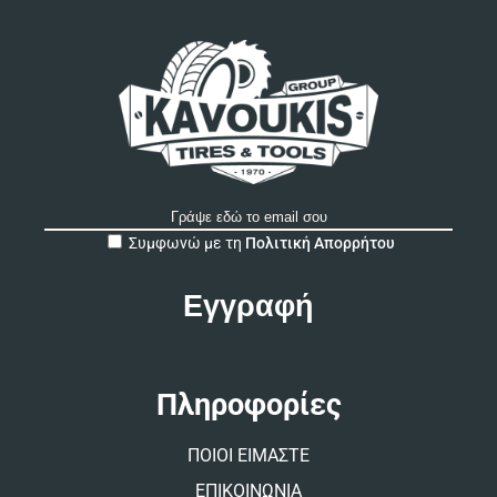
A
Συμφωνώ με τη
Πολιτική Απορρήτου
l
t
e
r
n
a
t
Πληροφορίες
i
v
ΠΟΙΟΙ ΕΙΜΑΣΤΕ
e
:
ΕΠΙΚΟΙΝΩΝΙΑ