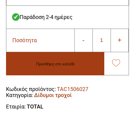
Παράδοση 2-4 ημέρες
-
+
Ποσότητα
Total
TAC1506027
Σμυρδοτροχος
Φ-150
Προσθήκη στο καλάθι
Χ
12.7
Alternative:
Χ
20mm
Κωδικός προϊόντος:
TAC1506027
/
Κατηγορία:
Δίδυμοι τροχοί
60grit
Για
Εταιρία:
TOTAL
TGB15015
ποσότητα