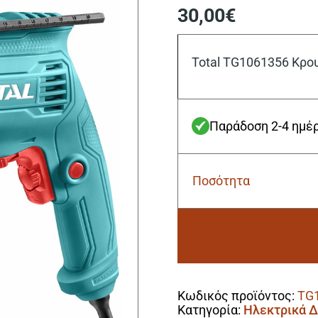
30,00
€
Total TG1061356 Κρο
Παράδοση 2-4 ημέ
Ποσότητα
Total
TG1061356
Κρουστικό
Δράπανο
680W
ποσότητα
Alternative:
Κωδικός προϊόντος:
TG
Κατηγορία:
Ηλεκτρικά 