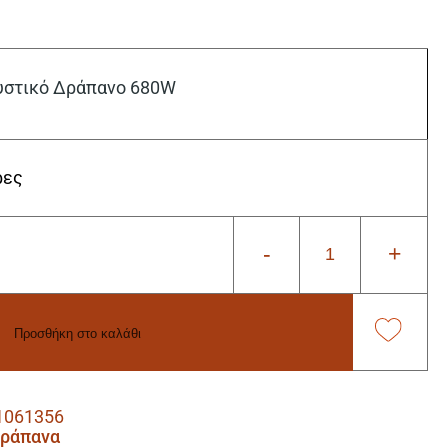
υστικό Δράπανο 680W
ρες
-
+
Προσθήκη στο καλάθι
1061356
Δράπανα