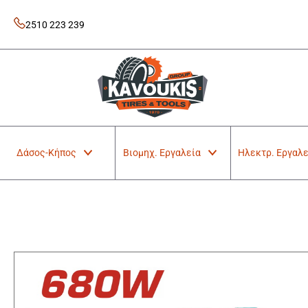
Skip
to
2510 223 239
content
Kavoukis Tools
Tires & Tools
Δάσος-Κήπος
Βιομηχ. Εργαλεία
Ηλεκτρ. Εργαλε