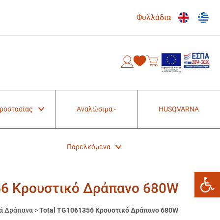
Φυλλάδια
0
Προστασίας
Αναλώσιμα -
HUSQVARNA
Παρελκόμενα
Ανοίξτε
56 Κρουστικό Δράπανο 680W
ά Δράπανα
>
Total TG1061356 Κρουστικό Δράπανο 680W