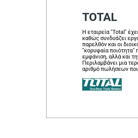
TOTAL
Η εταιρεία "Total" έχ
καθώς συνδυάζει εργ
παρελθόν και οι διοικ
"κορυφαία ποιότητα" η
εμφάνιση, αλλά και τ
Περιλαμβάνει μια τερ
αριθμό πωλήσεων που