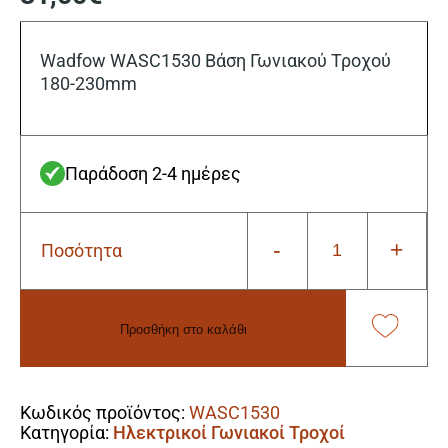
Wadfow WASC1530 Βάση Γωνιακού Τροχού
180-230mm
Παράδοση 2-4 ημέρες
-
+
Ποσότητα
Wadfow
WASC1530
Βάση
Γωνιακού
Προσθήκη στο καλάθι
Τροχού
180-
Alternative:
230mm
ποσότητα
Κωδικός προϊόντος:
WASC1530
Κατηγορία:
Ηλεκτρικοί Γωνιακοί Τροχοί