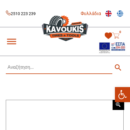
Skip
to
Φυλλάδια
content
2510 223 239
0
Kavoukis Tools
Tires & Tools
Ανοίξτε