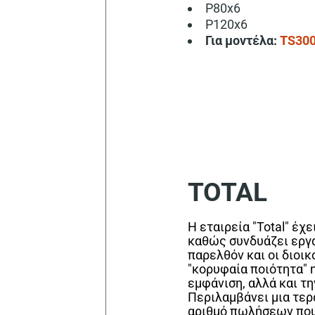
P80x6
P120x6
Για μοντέλα:
TS30
TOTAL
Η εταιρεία "Total" έχ
καθώς συνδυάζει εργ
παρελθόν και οι διοικ
"κορυφαία ποιότητα" η
εμφάνιση, αλλά και τ
Περιλαμβάνει μια τερ
αριθμό πωλήσεων που