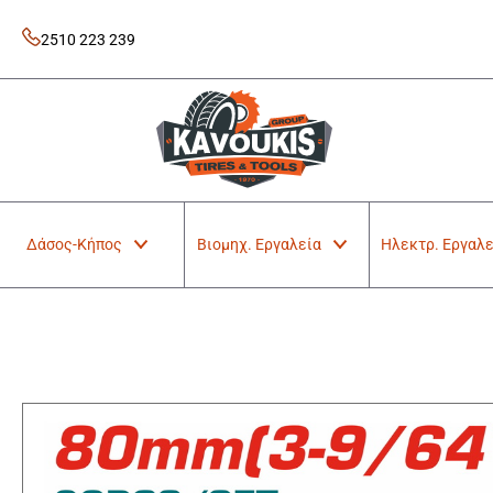
Skip
to
2510 223 239
content
Kavoukis Tools
Tires & Tools
Δάσος-Κήπος
Βιομηχ. Εργαλεία
Ηλεκτρ. Εργαλε