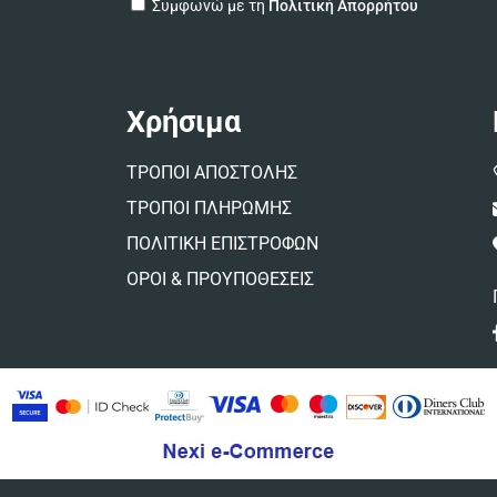
A
Συμφωνώ με τη
Πολιτική Απορρήτου
l
t
e
r
n
Χρήσιμα
a
t
ΤΡΟΠΟΙ ΑΠΟΣΤΟΛΗΣ
i
v
ΤΡΟΠΟΙ ΠΛΗΡΩΜΗΣ
e
ΠΟΛΙΤΙΚΗ ΕΠΙΣΤΡΟΦΩΝ
:
ΟΡΟΙ & ΠΡΟΥΠΟΘΕΣΕΙΣ