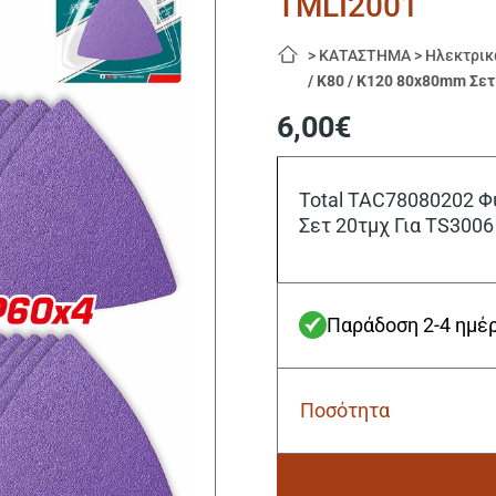
TMLI2001
>
ΚΑΤΑΣΤΗΜΑ
>
Ηλεκτρικ
/ K80 / K120 80x80mm Σετ
6,00
€
Total TAC78080202 Φ
Σετ 20τμχ Για TS3006
Παράδοση 2-4 ημέ
Ποσότητα
Total
TAC78080202
Φύλλο
Λείανσης