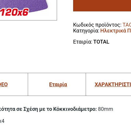
Δέλτα
K40
Alternative:
/
K80
Κωδικός προϊόντος:
TA
/
Κατηγορία:
Ηλεκτρικά 
K120
80x80mm
Εταιρία:
TOTAL
Σετ
20τμχ
Για
TS3006
/
TMLI2001
ποσότητα
DEO
Εταιρία
ΧΑΡΑΚΤΗΡΙΣΤ
ότητα σε Σχέση με το Κόκκινοδιάμετρο:
80mm
x4