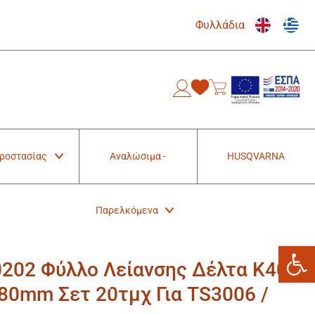
Φυλλάδια
0
Προστασίας
Αναλώσιμα -
HUSQVARNA
Παρελκόμενα
Ανοίξτε
0202 Φύλλο Λείανσης Δέλτα K40 /
x80mm Σετ 20τμχ Για TS3006 /