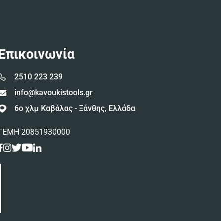
Επικοινωνία
2510 223 239
info@kavoukistools.gr
6ο χλμ Καβάλας - Ξάνθης, Ελλάδα
ΓΕΜΗ 20851930000