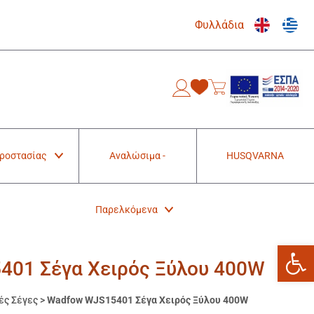
Φυλλάδια
0
Προστασίας
Αναλώσιμα -
HUSQVARNA
Παρελκόμενα
Ανοίξτε
01 Σέγα Χειρός Ξύλου 400W
ές Σέγες
>
Wadfow WJS15401 Σέγα Χειρός Ξύλου 400W