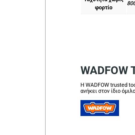
80
φορτίο
WADFOW Tr
Η WADFOW trusted too
ανήκει στον ίδιο όμιλ