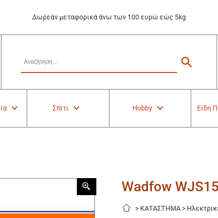
Δωρεάν μεταφορικά άνω των 100 ευρώ εώς 5kg
ία
Σπίτι
Hobby
Είδη 
Wadfow WJS154
>
ΚΑΤΑΣΤΗΜΑ
>
Ηλεκτρικ