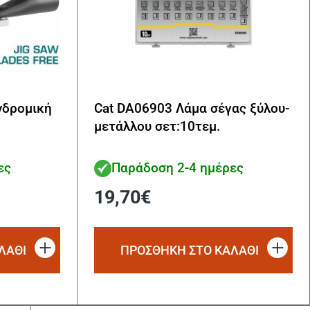
νδρομική
Cat DA06903 Λάμα σέγας ξύλου-
μετάλλου σετ:10τεμ.
ες
Παράδοση 2-4 ημέρες
19,70
€
ΛΑΘΙ
ΠΡΟΣΘΗΚΗ ΣΤΟ ΚΑΛΑΘΙ