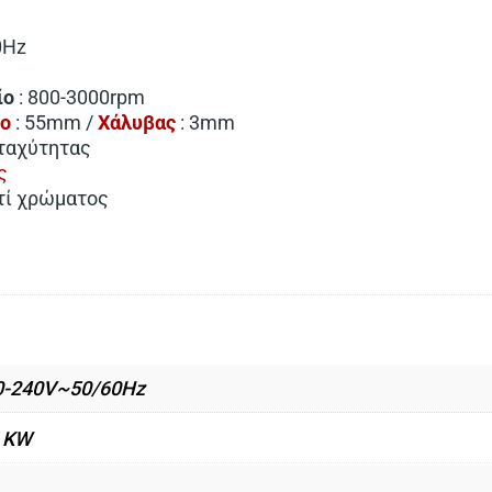
0Hz
ίο
: 800-3000rpm
λο
: 55mm /
Χάλυβας
: 3mm
ταχύτητας
ς
τί χρώματος
0-240V~50/60Hz
4 KW