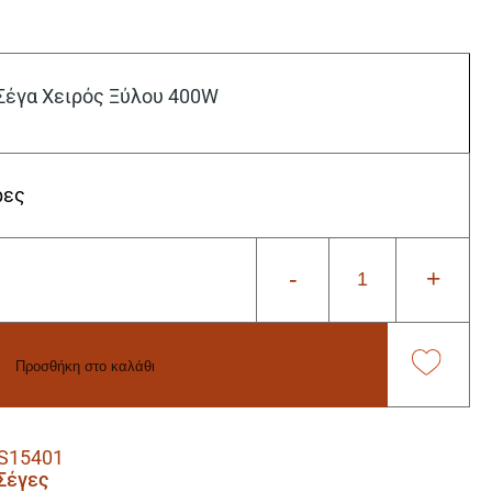
έγα Χειρός Ξύλου 400W
ρες
-
+
Προσθήκη στο καλάθι
S15401
Σέγες