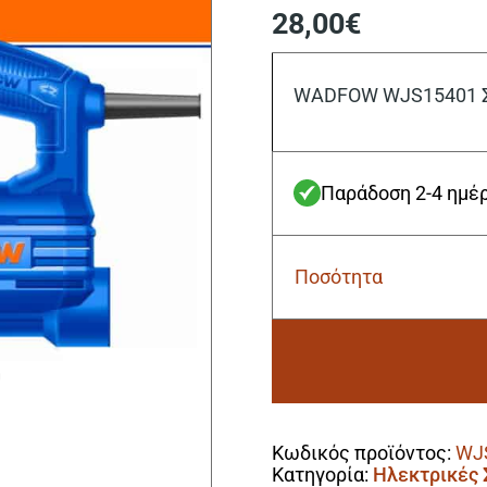
28,00
€
WADFOW WJS15401 Σ
Παράδοση 2-4 ημέ
Ποσότητα
Wadfow
WJS15401
Σέγα
Χειρός
Ξύλου
400W
Alternative:
ποσότητα
Κωδικός προϊόντος:
WJ
Κατηγορία:
Ηλεκτρικές 