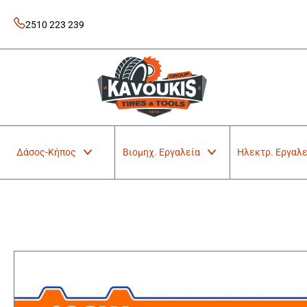
Skip
to
2510 223 239
content
Kavoukis Tools
Tires & Tools
Δάσος-Κήπος
Βιομηχ. Εργαλεία
Ηλεκτρ. Εργαλε