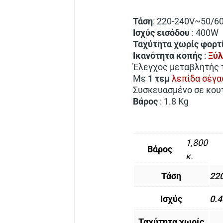
Τάση
: 220-240V~50/6
Ισχύς
εισόδου
: 400W
Ταχύτητα χωρίς φορτ
Ικανότητα
κοπής
:
Ξύ
Έλεγχος μεταβλητής 
Με
1 τεμ
λεπίδα σέγα
Συσκευασμένο σε κου
Βάρος
: 1.8 Kg
1,800
Βάρος
κ.
Τάση
22
Ισχύς
0.
Ταχύτητα χωρίς