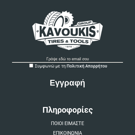
A
Συμφωνώ με τη
Πολιτική Απορρήτου
l
t
e
r
n
a
t
Πληροφορίες
i
v
ΠΟΙΟΙ ΕΙΜΑΣΤΕ
e
:
ΕΠΙΚΟΙΝΩΝΙΑ