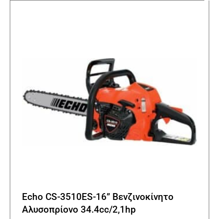
Οι
επιλο
μπορο
να
επιλε
στη
σελίδα
του
προϊό
Echo CS-3510ES-16” Βενζινοκίνητο
Αλυσοπρίονο 34.4cc/2,1hp