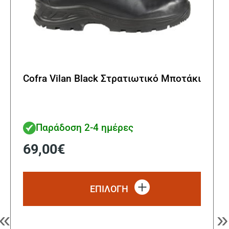
Cofra Vilan Black Στρατιωτικό Μποτάκι
Παράδοση 2-4 ημέρες
69,00
€
Αυτό
το
ΕΠΙΛΟΓΗ
προϊόν
έχει
«
»
πολλα
παραλ