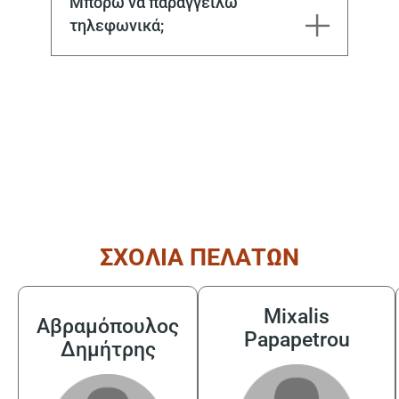
Μπορώ να παραγγείλω
τηλεφωνικά;
( από τις 08:30 έως τις 17:30 )
ΣΧΟΛΙΑ ΠΕΛΑΤΩΝ
Mixalis
Αβραμόπουλος
Papapetrou
Δημήτρης