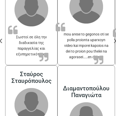
mou arese to gegonos oti se
‹
Σωστοί σε όλη την
polla proionta uparxoyn
διαδικασία της
video kai mporei kapoios na
παραγγελίας και
dei to proion pou thelei na
εξυπηρετικότατοι
agorasei……en drasei!
Σταύρος
Σταυρόπουλος
Διαμαντοπούλου
Παναγιώτα