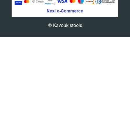
© Kavoukistools