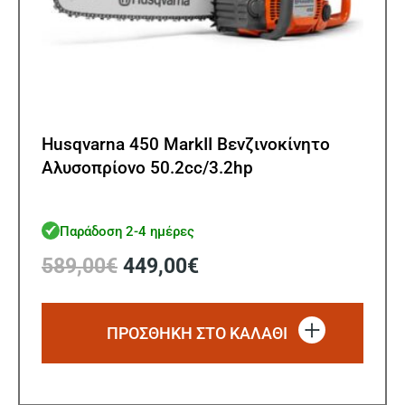
Husqvarna 450 MarkII Βενζινοκίνητο
Αλυσοπρίονο 50.2cc/3.2hp
Παράδοση 2-4 ημέρες
Original
Η
589,00
€
449,00
€
price
τρέχουσα
was:
τιμή
589,00€.
είναι:
ΠΡΟΣΘΗΚΗ ΣΤΟ ΚΑΛΑΘΙ
449,00€.