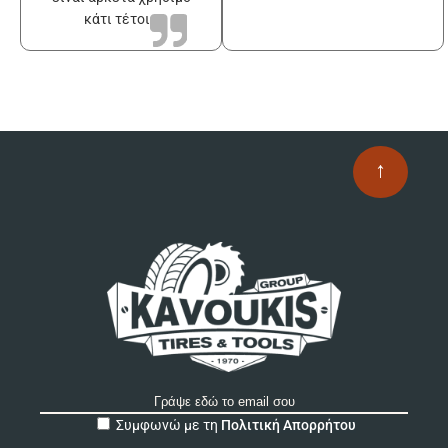
κάτι τέτοιο
↑
A
Συμφωνώ με τη
Πολιτική Απορρήτου
l