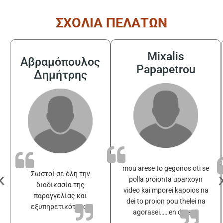
ΣΧΟΛΙΑ ΠΕΛΑΤΩΝ
Mixalis
Αβραμόπουλος
Papapetrou
Δημήτρης
mou arese to gegonos oti se
‹
Σωστοί σε όλη την
polla proionta uparxoyn
διαδικασία της
video kai mporei kapoios na
παραγγελίας και
dei to proion pou thelei na
εξυπηρετικότατοι
agorasei……en drasei!