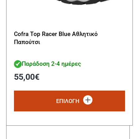
Cofra Top Racer Blue Αθλητικό
Παπούτσι
Παράδοση 2-4 ημέρες
55,00
€
Αυτό
το
ΕΠΙΛΟΓΗ
προϊ
έχει
πολλ
παρα
Οι
επιλ