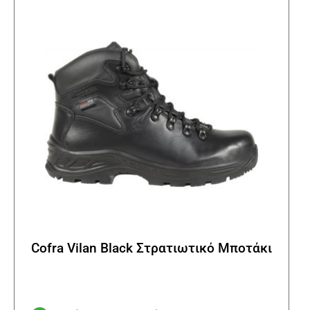
μπορ
να
επιλ
στη
σελί
του
προϊ
Cofra Vilan Black Στρατιωτικό Μποτάκι