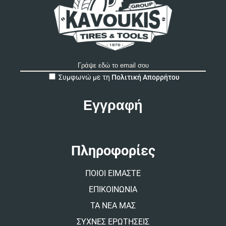
A
Συμφωνώ με τη
Πολιτική Απορρήτου
l
t
e
r
n
a
t
Πληροφορίες
i
v
ΠΟΙΟΙ ΕΙΜΑΣΤΕ
e
:
ΕΠΙΚΟΙΝΩΝΙΑ
ΤΑ ΝΕΑ ΜΑΣ
ΣΥΧΝΕΣ ΕΡΩΤΗΣΕΙΣ