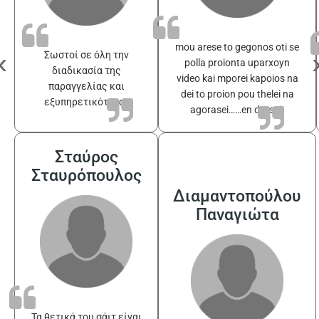
mou arese to gegonos oti se
‹
Σωστοί σε όλη την
polla proionta uparxoyn
διαδικασία της
video kai mporei kapoios na
παραγγελίας και
dei to proion pou thelei na
εξυπηρετικότατοι
agorasei……en drasei!
Σταύρος
Σταυρόπουλος
Διαμαντοπούλου
Παναγιώτα
Τα θετικά του σάιτ είναι