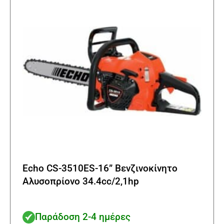
να
επιλε
στη
σελίδα
του
προϊό
Echo CS-3510ES-16” Βενζινοκίνητο
Αλυσοπρίονο 34.4cc/2,1hp
Παράδοση 2-4 ημέρες