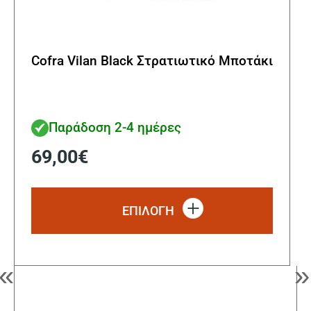
Cofra Vilan Black Στρατιωτικό Μποτάκι
Παράδοση 2-4 ημέρες
69,00
€
Αυτό
το
ΕΠΙΛΟΓΗ
προϊόν
έχει
πολλα
παραλ
«
»
Οι
επιλο
μπορο