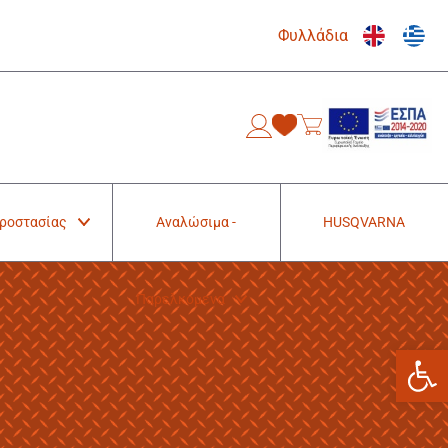
Φυλλάδια
0
Προστασίας
Αναλώσιμα -
HUSQVARNA
Παρελκόμενα
Ανοίξτε