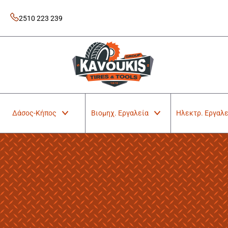
Skip
to
2510 223 239
content
Kavoukis Tools
Tires & Tools
Δάσος-Κήπος
Βιομηχ. Εργαλεία
Ηλεκτρ. Εργαλε