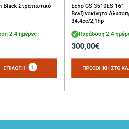
an Black Στρατιωτικό
Echo CS-3510ES-16”
Βενζινοκίνητο Αλυσοπ
34.4cc/2,1hp
ση 2-4 ημέρες
Παράδοση 2-4 ημέρ
300,00
€
Αυτό
το
ΕΠΙΛΟΓΗ
ΠΡΟΣΘΗΚΗ ΣΤΟ ΚΑ
προϊόν
έχει
πολλαπλές
παραλλαγές.
Οι
επιλογές
μπορούν
να
επιλεγούν