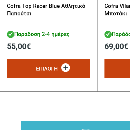
Cofra Top Racer Blue Αθλητικό
Cofra Vil
Παπούτσι
Μποτάκι
Παράδοση 2-4 ημέρες
Παράδο
55,00
€
69,00
€
Αυτό
το
ΕΠΙΛΟΓΗ
προϊόν
έχει
πολλαπλές
παραλλαγές.
Οι
επιλογές
μπορούν
να
επιλεγούν