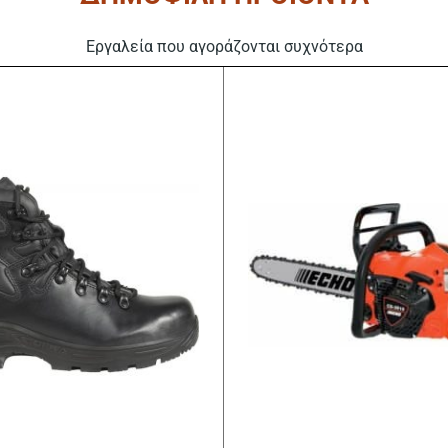
επιλεγούν
στη
Εργαλεία που αγοράζονται συχνότερα
σελίδα
του
προϊόντος