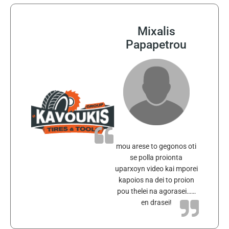
Mixalis
Papapetrou
mou arese to gegonos oti
se polla proionta
uparxoyn video kai mporei
kapoios na dei to proion
pou thelei na agorasei……
en drasei!