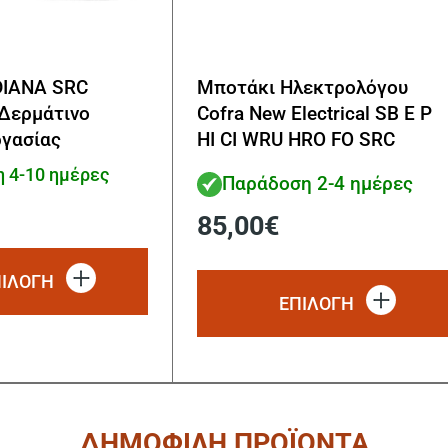
DIANA SRC
Μποτάκι Ηλεκτρολόγου
Δερμάτινο
Cofra New Electrical SB E P
γασίας
HI CI WRU HRO FO SRC
 4-10 ημέρες
Παράδοση 2-4 ημέρες
85,00
€
Αυτό
το
ΠΙΛΟΓΗ
προϊόν
ΕΠΙΛΟΓΗ
έχει
πολλαπλές
παραλλαγές.
Οι
επιλογές
μπορούν
ΔΗΜΟΦΙΛΗ ΠΡΟΪΟΝΤΑ
να