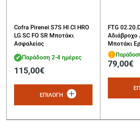
Cofra Pirenei S7S HI CI HRO
FTG 02.20.
LG SC FO SR Μποτάκι
Αδιάβροχο 
Ασφαλείας
Μποτάκι Ερ
Παράδοση
Παράδοση 2-4 ημέρες
79,00
€
115,00
€
Αυτό
Ε
το
ΕΠΙΛΟΓΗ
προϊόν
έχει
πολλαπλές
παραλλαγές.
Οι
επιλογές
μπορούν