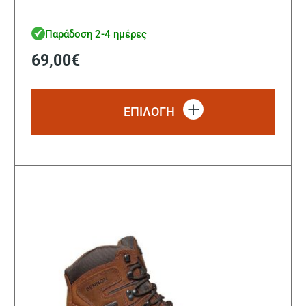
Παράδοση 2-4 ημέρες
69,00
€
Αυτό
το
ΕΠΙΛΟΓΗ
προϊό
έχει
πολλ
παρα
Οι
επιλ
μπορ
να
επιλ
στη
σελίδ
του
προϊ