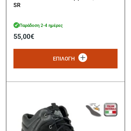
SR
Παράδοση 2-4 ημέρες
55,00
€
Αυτό
το
ΕΠΙΛΟΓΗ
προϊό
έχει
πολλ
παρα
Οι
επιλ
μπορ
να
επιλ
στη
σελίδ