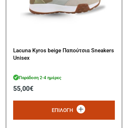
Lacuna Kyros beige Παπούτσια Sneakers
Unisex
Παράδοση 2-4 ημέρες
55,00
€
Αυτό
το
ΕΠΙΛΟΓΗ
προϊό
έχει
πολλ