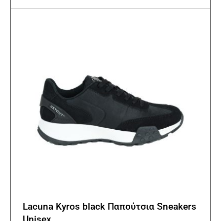
παρα
Οι
επιλ
μπορ
να
επιλ
στη
σελίδ
του
προϊ
Lacuna Kyros black Παπούτσια Sneakers
Unisex