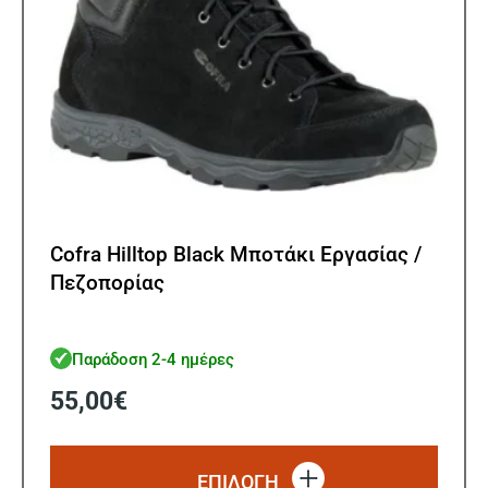
του
προϊ
Cofra Hilltop Black Μποτάκι Εργασίας /
Πεζοπορίας
Παράδοση 2-4 ημέρες
55,00
€
Αυτό
το
ΕΠΙΛΟΓΗ
προϊό