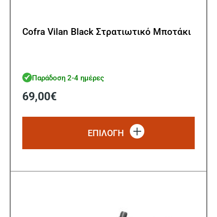
Cofra Vilan Black Στρατιωτικό Μποτάκι
Παράδοση 2-4 ημέρες
69,00
€
Αυτό
το
ΕΠΙΛΟΓΗ
προϊό
έχει
πολλ
παρα
Οι
επιλ
μπορ
να