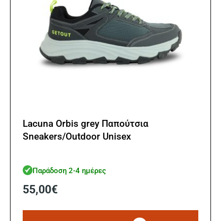
σελίδ
του
προϊ
Lacuna Orbis grey Παπούτσια
Sneakers/Outdoor Unisex
Παράδοση 2-4 ημέρες
55,00
€
Αυτό
το