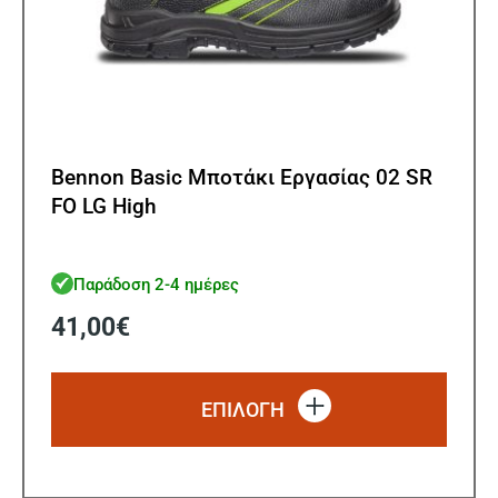
Bennon Basic Μποτάκι Εργασίας 02 SR
FO LG High
Παράδοση 2-4 ημέρες
41,00
€
Αυτό
το
ΕΠΙΛΟΓΗ
προϊό
έχει
πολλ
παρα