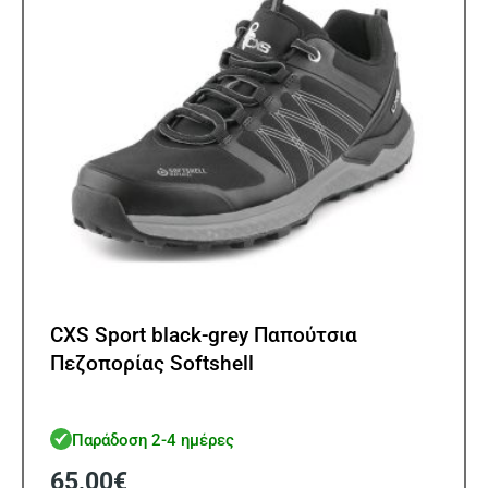
επιλ
στη
σελίδ
του
προϊ
CXS Sport black-grey Παπούτσια
Πεζοπορίας Softshell
Παράδοση 2-4 ημέρες
65,00
€