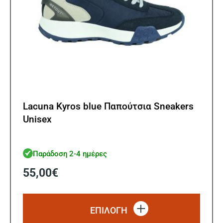
προϊ
Lacuna Kyros blue Παπούτσια Sneakers
Unisex
Παράδοση 2-4 ημέρες
55,00
€
Αυτό
το
ΕΠΙΛΟΓΗ
προϊό