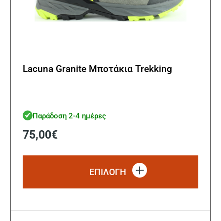
Lacuna Granite Μποτάκια Trekking
Παράδοση 2-4 ημέρες
75,00
€
Αυτό
το
ΕΠΙΛΟΓΗ
προϊό
έχει
πολλ
παρα
Οι