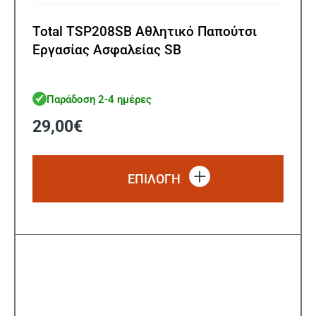
Total TSP208SB Αθλητικό Παπούτσι
Εργασίας Ασφαλείας SB
Παράδοση 2-4 ημέρες
29,00
€
Αυτό
το
ΕΠΙΛΟΓΗ
προϊό
έχει
πολλ
παρα
Οι
επιλ
μπορ
να
επιλ