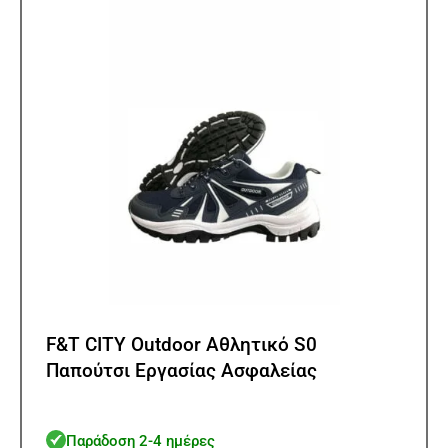
μπορ
να
επιλ
στη
σελίδ
του
προϊ
F&T CITY Outdoor Αθλητικό S0
Παπούτσι Εργασίας Ασφαλείας
Παράδοση 2-4 ημέρες