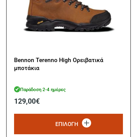
Bennon Terenno High Ορειβατικά
μποτάκια
Παράδοση 2-4 ημέρες
129,00
€
Αυτό
το
ΕΠΙΛΟΓΗ
προϊό
έχει