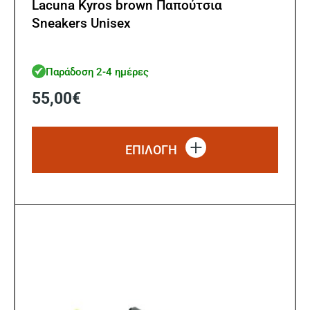
Lacuna Kyros brown Παπούτσια
Sneakers Unisex
Παράδοση 2-4 ημέρες
55,00
€
Αυτό
το
ΕΠΙΛΟΓΗ
προϊό
έχει
πολλ
παρα
Οι
επιλ
μπορ
να
επιλ
στη