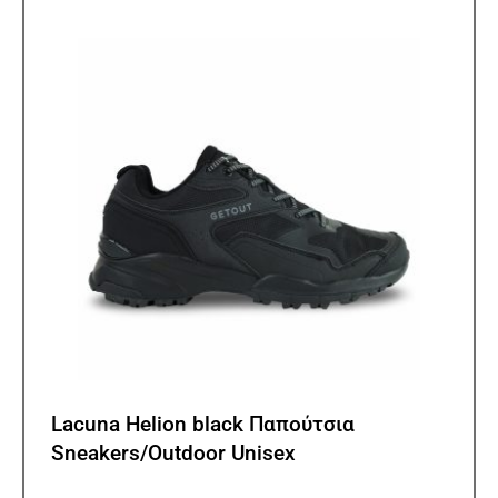
επιλ
μπορ
να
επιλ
στη
σελίδ
του
προϊ
Lacuna Helion black Παπούτσια
Sneakers/Outdoor Unisex