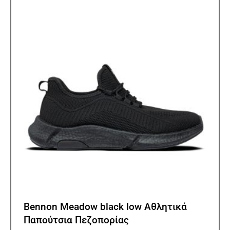
Οι
επιλ
μπορ
να
επιλ
στη
σελίδ
του
προϊ
Bennon Meadow black low Αθλητικά
Παπούτσια Πεζοπορίας