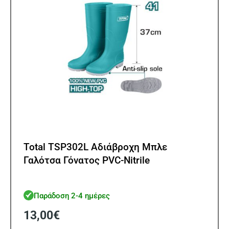
στη
σελίδ
του
προϊ
Total TSP302L Αδιάβροχη Μπλε
Γαλότσα Γόνατος PVC-Nitrile
Παράδοση 2-4 ημέρες
13,00
€