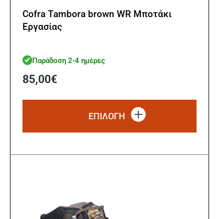
Cofra Tambora brown WR Μποτάκι
Εργασίας
Παράδοση 2-4 ημέρες
85,00
€
Αυτό
το
ΕΠΙΛΟΓΗ
προϊό
έχει
πολλ
παρα
Οι
επιλ
μπορ
να
επιλ