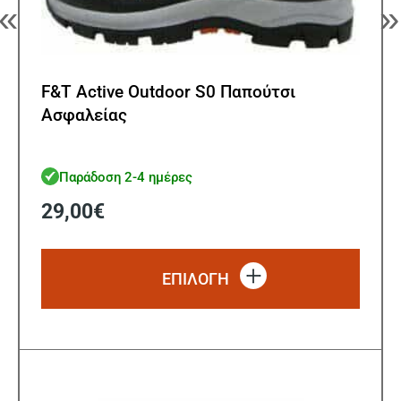
«
»
F&T Active Outdoor S0 Παπούτσι
Ασφαλείας
Παράδοση 2-4 ημέρες
29,00
€
Αυτό
το
ΕΠΙΛΟΓΗ
προϊό
έχει
πολλ
παρα
Οι
επιλ