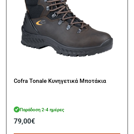
στη
σελίδ
του
προϊ
Cofra Tonale Κυνηγετικά Μποτάκια
Παράδοση 2-4 ημέρες
79,00
€
Αυτό