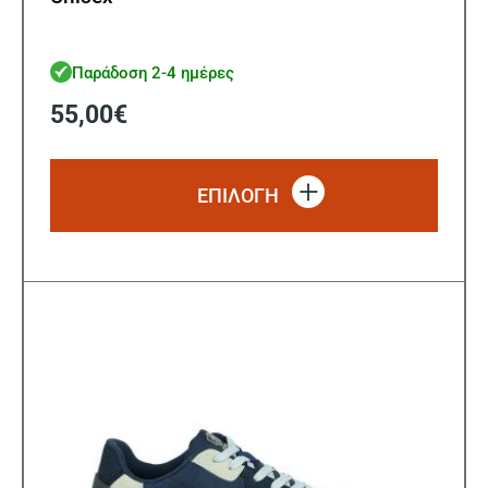
Παράδοση 2-4 ημέρες
55,00
€
Αυτό
το
ΕΠΙΛΟΓΗ
προϊό
έχει
πολλ
παρα
Οι
επιλ
μπορ
να
επιλ
στη
σελίδ
του