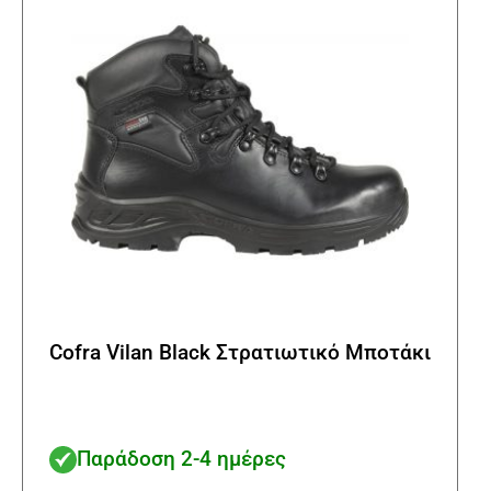
να
επιλ
στη
σελί
του
προϊ
Cofra Vilan Black Στρατιωτικό Μποτάκι
Παράδοση 2-4 ημέρες