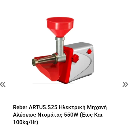
«
»
Reber ARTUS.S25 Ηλεκτρική Μηχανή
Αλέσεως Ντομάτας 550W (Έως Και
100kg/Hr)