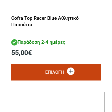
Cofra Top Racer Blue Αθλητικό
Παπούτσι
Παράδοση 2-4 ημέρες
55,00
€
Αυτό
το
ΕΠΙΛΟΓΗ
προϊ
έχει
πολλ
παρα
Οι
επιλ
μπορ