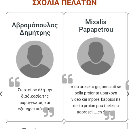
ΣΧΟΛΙΑ ΠΕΛΑΤΩΝ
Mixalis
Αβραμόπουλος
Papapetrou
Δημήτρης
mou arese to gegonos oti se
‹
Σωστοί σε όλη την
polla proionta uparxoyn
διαδικασία της
video kai mporei kapoios na
παραγγελίας και
dei to proion pou thelei na
εξυπηρετικότατοι
agorasei……en drasei!