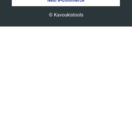
© Kavoukistools