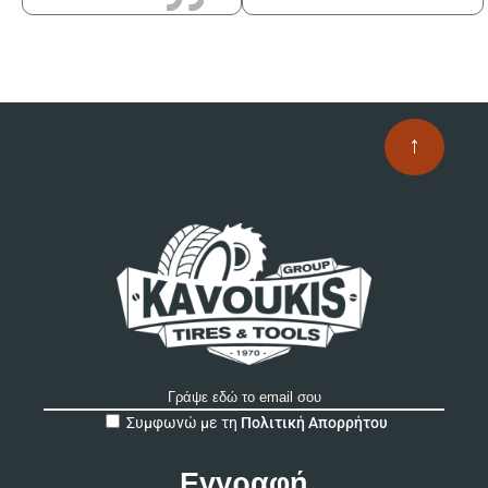
↑
A
Συμφωνώ με τη
Πολιτική Απορρήτου
l
t
e