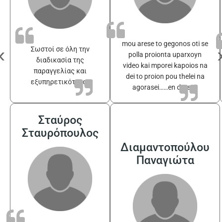
mou arese to gegonos oti se
‹
Σωστοί σε όλη την
polla proionta uparxoyn
διαδικασία της
video kai mporei kapoios na
παραγγελίας και
dei to proion pou thelei na
εξυπηρετικότατοι
agorasei……en drasei!
Σταύρος
Σταυρόπουλος
Διαμαντοπούλου
Παναγιώτα