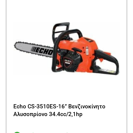
μπορο
να
επιλε
στη
σελίδα
του
προϊό
Echo CS-3510ES-16” Βενζινοκίνητο
Αλυσοπρίονο 34.4cc/2,1hp