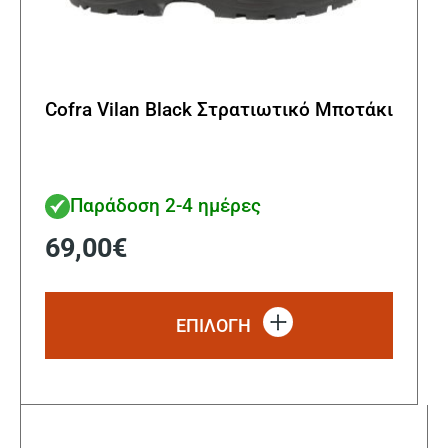
Cofra Vilan Black Στρατιωτικό Μποτάκι
Παράδοση 2-4 ημέρες
69,00
€
Αυτό
το
ΕΠΙΛΟΓΗ
προϊόν
έχει
πολλα
παραλ
Οι
επιλο