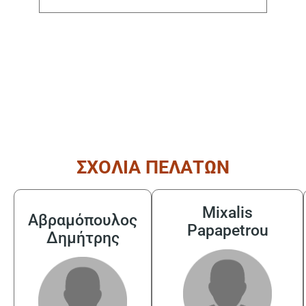
( από τις 08:30 έως τις 17:30 )
ΣΧΟΛΙΑ ΠΕΛΑΤΩΝ
Mixalis
Αβραμόπουλος
Papapetrou
Δημήτρης