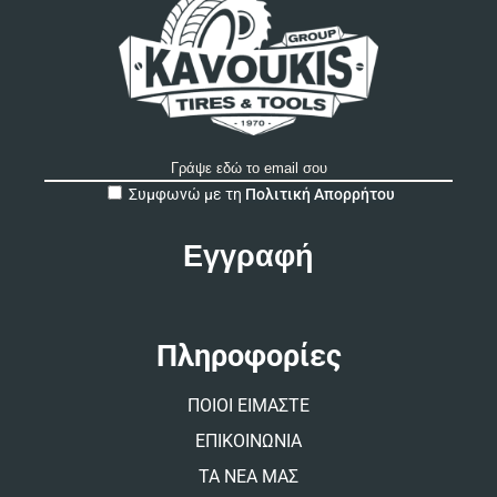
A
Συμφωνώ με τη
Πολιτική Απορρήτου
l
t
e
r
n
a
t
Πληροφορίες
i
v
ΠΟΙΟΙ ΕΙΜΑΣΤΕ
e
:
ΕΠΙΚΟΙΝΩΝΙΑ
ΤΑ ΝΕΑ ΜΑΣ