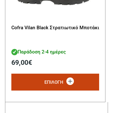
Cofra Vilan Black Στρατιωτικό Μποτάκι
Παράδοση 2-4 ημέρες
69,00
€
Αυτό
το
ΕΠΙΛΟΓΗ
προϊόν
έχει
πολλα
παραλ
Οι
επιλο