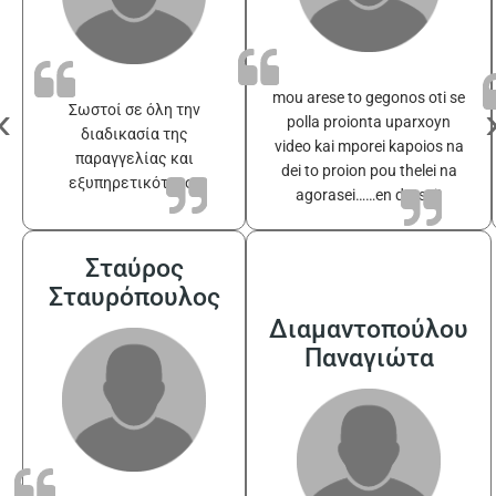
mou arese to gegonos oti se
‹
Σωστοί σε όλη την
polla proionta uparxoyn
διαδικασία της
video kai mporei kapoios na
παραγγελίας και
dei to proion pou thelei na
εξυπηρετικότατοι
agorasei……en drasei!
Σταύρος
Σταυρόπουλος
Διαμαντοπούλου
Παναγιώτα