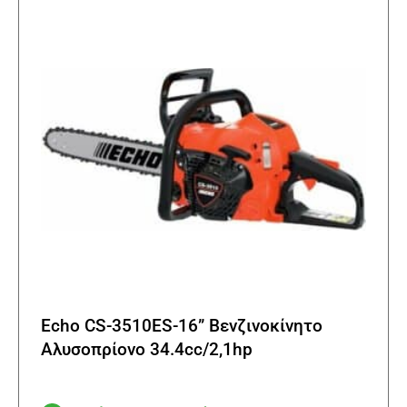
μπορο
να
επιλε
στη
σελίδα
του
προϊό
Echo CS-3510ES-16” Βενζινοκίνητο
Αλυσοπρίονο 34.4cc/2,1hp