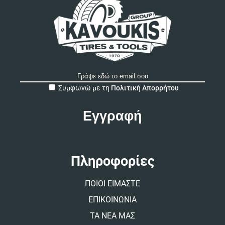
A
Συμφωνώ με τη
Πολιτική Απορρήτου
l
t
e
r
n
a
t
Πληροφορίες
i
v
ΠΟΙΟΙ ΕΙΜΑΣΤΕ
e
:
ΕΠΙΚΟΙΝΩΝΙΑ
ΤΑ ΝΕΑ ΜΑΣ