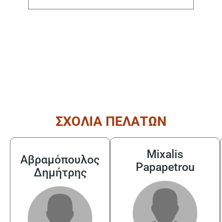
( από τις 08:30 έως τις 17:30 )
ΣΧΟΛΙΑ ΠΕΛΑΤΩΝ
Mixalis
Αβραμόπουλος
Papapetrou
Δημήτρης