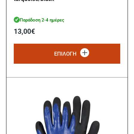
Παράδοση 2-4 ημέρες
13,00
€
Αυτό
το
ΕΠΙΛΟΓΗ
προϊό
έχει
πολλ
παρα
Οι
επιλ
μπορ
να
επιλ
στη
σελίδ
του