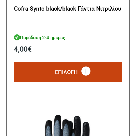
Cofra Synto black/black Γάντια Νιτριλίου
Παράδοση 2-4 ημέρες
4,00
€
Αυτό
το
ΕΠΙΛΟΓΗ
προϊό
έχει
πολλ
παρα
Οι
επιλ
μπορ
να
επιλ