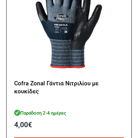
στη
σελίδ
του
προϊ
Cofra Zonal Γάντια Νιτριλίου με
κουκίδες
Παράδοση 2-4 ημέρες
4,00
€
Αυτό