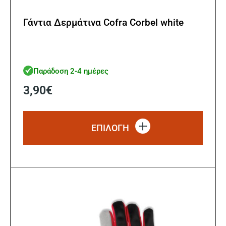
Γάντια Δερμάτινα Cofra Corbel white
Παράδοση 2-4 ημέρες
3,90
€
Αυτό
το
ΕΠΙΛΟΓΗ
προϊό
έχει
πολλ
παρα
Οι
επιλ
μπορ
να
επιλ