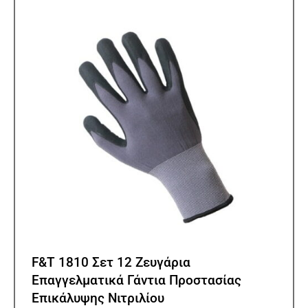
επιλ
μπορ
να
επιλ
στη
σελίδ
του
προϊ
F&T 1810 Σετ 12 Ζευγάρια
Επαγγελματικά Γάντια Προστασίας
Επικάλυψης Νιτριλίου