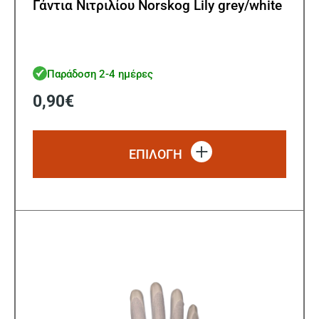
Γάντια Nιτριλίου Norskog Lily grey/white
Παράδοση 2-4 ημέρες
0,90
€
Αυτό
το
ΕΠΙΛΟΓΗ
προϊό
έχει
πολλ
παρα
Οι
επιλ
μπορ
να
επιλ
στη