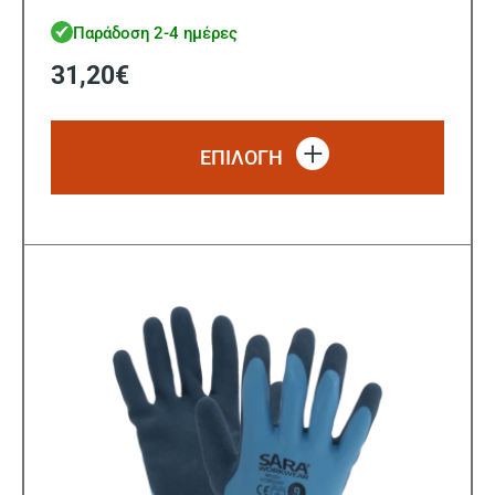
Παράδοση 2-4 ημέρες
31,20
€
Αυτό
το
ΕΠΙΛΟΓΗ
προϊό
έχει
πολλ
παρα
Οι
επιλ
μπορ
να
επιλ
στη
σελίδ
του
προϊ