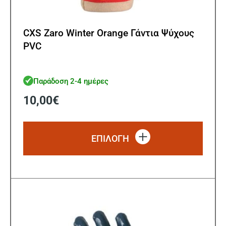
CXS Zaro Winter Orange Γάντια Ψύχους
PVC
Παράδοση 2-4 ημέρες
10,00
€
Αυτό
το
ΕΠΙΛΟΓΗ
προϊό
έχει
πολλ
παρα
Οι
επιλ
μπορ
να