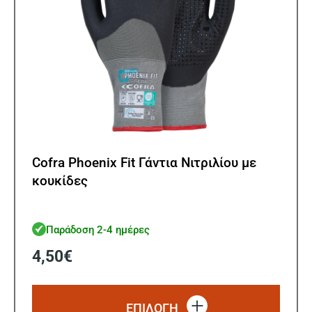
του
προϊ
Cofra Phoenix Fit Γάντια Νιτριλίου με
κουκίδες
Παράδοση 2-4 ημέρες
4,50
€
Αυτό
το
ΕΠΙΛΟΓΗ
προϊό