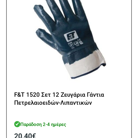
επιλ
στη
σελίδ
του
προϊ
F&T 1520 Σετ 12 Ζευγάρια Γάντια
Πετρελαιοειδών-Λιπαντικών
Παράδοση 2-4 ημέρες
20,40
€