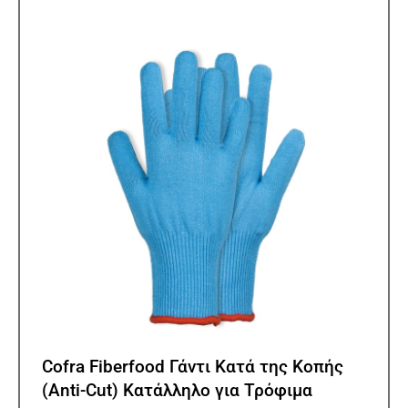
Οι
επιλ
μπορ
να
επιλ
στη
σελίδ
του
προϊ
Cofra Fiberfood Γάντι Κατά της Κοπής
(Anti-Cut) Κατάλληλο για Τρόφιμα