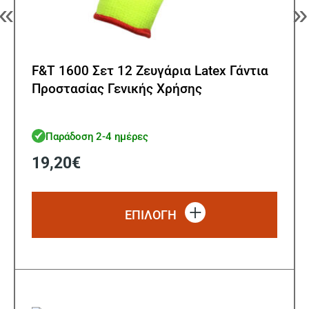
«
»
F&T 1600 Σετ 12 Ζευγάρια Latex Γάντια
Προστασίας Γενικής Χρήσης
Παράδοση 2-4 ημέρες
19,20
€
Αυτό
το
ΕΠΙΛΟΓΗ
προϊό
έχει
πολλ
παρα
Οι
επιλ