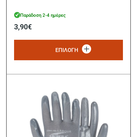
Παράδοση 2-4 ημέρες
3,90
€
Αυτό
το
ΕΠΙΛΟΓΗ
προϊό
έχει
πολλ
παρα
Οι
επιλ
μπορ
να
επιλ
στη
σελίδ
του
προϊ