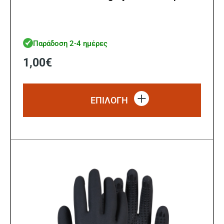
Παράδοση 2-4 ημέρες
1,00
€
Αυτό
το
ΕΠΙΛΟΓΗ
προϊό
έχει
πολλ
παρα
Οι
επιλ
μπορ
να
επιλ
στη
σελίδ