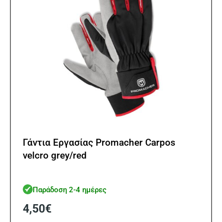
στη
σελίδ
του
προϊ
Γάντια Εργασίας Promacher Carpos
velcro grey/red
Παράδοση 2-4 ημέρες
4,50
€