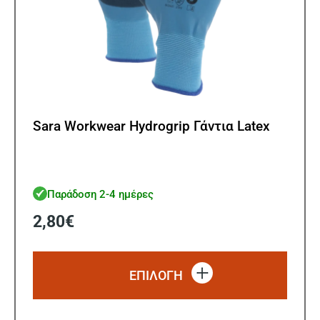
Sara Workwear Hydrogrip Γάντια Latex
Παράδοση 2-4 ημέρες
2,80
€
Αυτό
το
ΕΠΙΛΟΓΗ
προϊό
έχει
πολλ