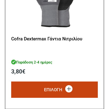
Cofra Dextermax Γάντια Νιτριλίου
Παράδοση 2-4 ημέρες
3,80
€
Αυτό
το
ΕΠΙΛΟΓΗ
προϊό
έχει
πολλ
παρα