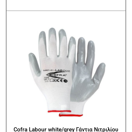
πολλ
παρα
Οι
επιλ
μπορ
να
επιλ
στη
σελίδ
του
προϊ
Cofra Labour white/grey Γάντια Νιτριλίου