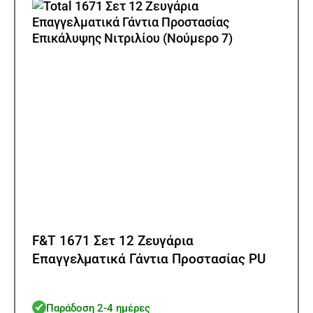
μπορ
να
επιλ
στη
σελίδ
του
προϊ
F&T 1671 Σετ 12 Ζευγάρια
Επαγγελματικά Γάντια Προστασίας PU
Παράδοση 2-4 ημέρες