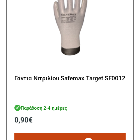
σελίδ
του
προϊ
Γάντια Nιτριλίου Safemax Target SF0012
Παράδοση 2-4 ημέρες
0,90
€
Αυτό
το