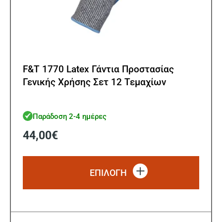
F&T 1770 Latex Γάντια Προστασίας
Γενικής Χρήσης Σετ 12 Τεμαχίων
Παράδοση 2-4 ημέρες
44,00
€
Αυτό
το
ΕΠΙΛΟΓΗ
προϊό
έχει
πολλ
παρα
Οι