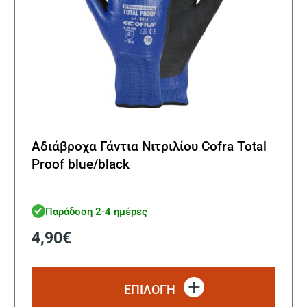
προϊ
Αδιάβροχα Γάντια Νιτριλίου Cofra Total
Proof blue/black
Παράδοση 2-4 ημέρες
4,90
€
Αυτό
το
ΕΠΙΛΟΓΗ
προϊό