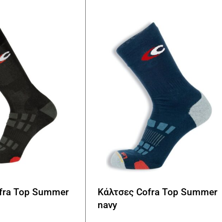
Οι
επιλογές
μπορούν
να
επιλεγούν
στη
σελίδα
του
προϊόντος
fra Top Summer
Κάλτσες Cofra Top Summer
navy