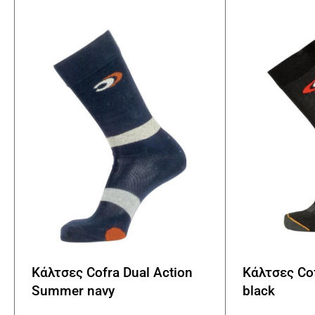
Οι
επιλογές
μπορούν
να
επιλεγούν
στη
σελίδα
του
προϊόντος
Κάλτσες Cofra Dual Action
Κάλτσες Co
Summer navy
black