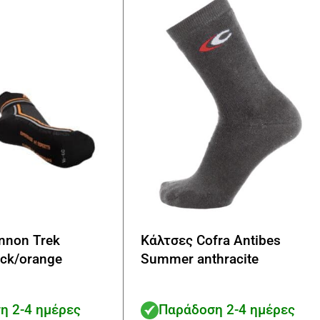
να
επιλεγούν
στη
σελίδα
του
προϊόντος
nnon Trek
Κάλτσες Cofra Antibes
ck/orange
Summer anthracite
η 2-4 ημέρες
Παράδοση 2-4 ημέρες