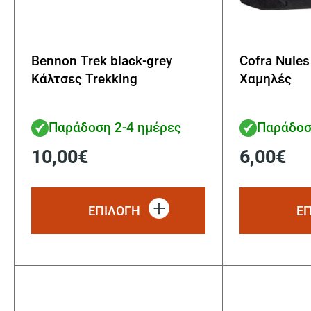
Bennon Trek black-grey
Cofra Nules
Κάλτσες Trekking
Χαμηλές
Παράδοση 2-4 ημέρες
Παράδοσ
10,00
€
6,00
€
Αυτό
το
ΕΠΙΛΟΓΗ
Ε
προϊόν
έχει
πολλαπλές
παραλλαγές.
Οι
επιλογές
μπορούν