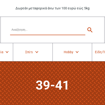
Δωρεάν μεταφορικά άνω των 100 ευρώ εώς 5kg
ία
Σπίτι
Hobby
Είδη 
39-41