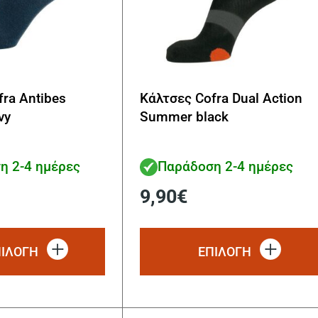
ra Antibes
Κάλτσες Cofra Dual Action
vy
Summer black
η 2-4 ημέρες
Παράδοση 2-4 ημέρες
9,90
€
Αυτό
το
ΠΙΛΟΓΗ
ΕΠΙΛΟΓΗ
προϊόν
έχει
πολλαπλές
παραλλαγές.