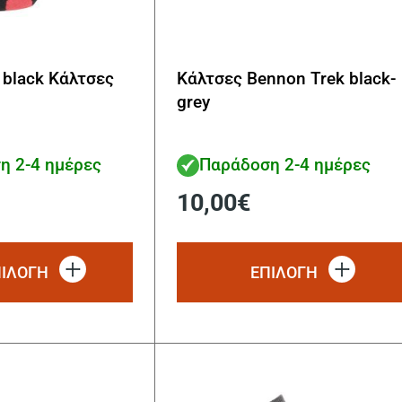
 black Κάλτσες
Κάλτσες Bennon Trek black-
grey
η 2-4 ημέρες
Παράδοση 2-4 ημέρες
10,00
€
Αυτό
το
ΠΙΛΟΓΗ
ΕΠΙΛΟΓΗ
προϊόν
έχει
πολλαπλές
παραλλαγές.
Οι
επιλογές
μπορούν