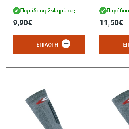
Παράδοση 2-4 ημέρες
Παράδοσ
9,90
€
11,50
€
Αυτό
το
ΕΠΙΛΟΓΗ
Ε
προϊόν
έχει
πολλαπλές
παραλλαγές.
Οι
επιλογές
μπορούν
να
επιλεγούν
στη
σελίδα
του
προϊόντος