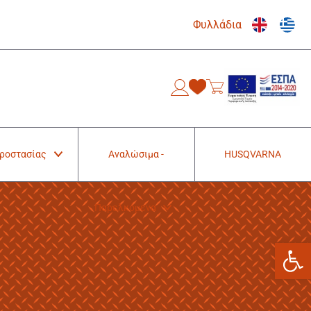
Φυλλάδια
0
Προστασίας
Αναλώσιμα -
HUSQVARNA
Παρελκόμενα
Ανοίξτε