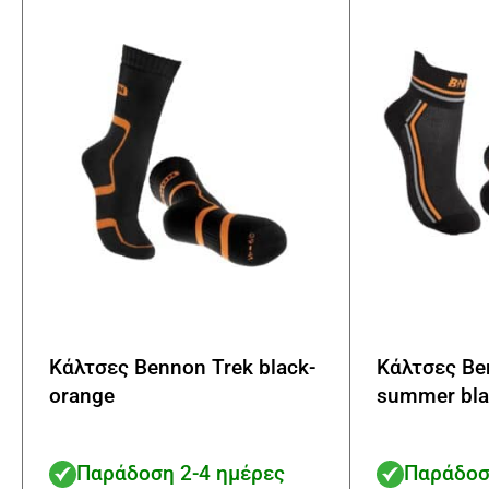
να
επιλεγούν
στη
σελίδα
του
προϊόντος
Κάλτσες Bennon Trek black-
Κάλτσες Be
orange
summer bla
Παράδοση 2-4 ημέρες
Παράδοσ