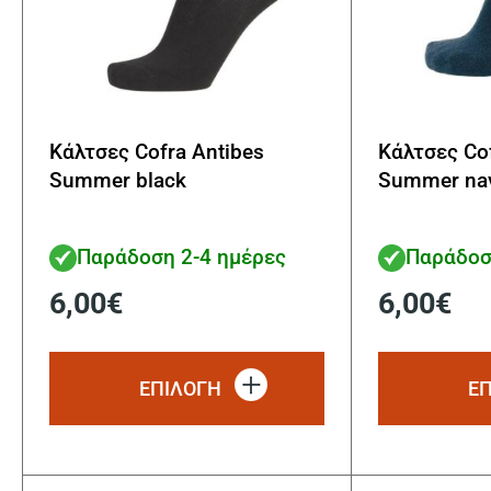
Κάλτσες Cofra Antibes
Κάλτσες Cof
Summer black
Summer na
Παράδοση 2-4 ημέρες
Παράδοσ
6,00
€
6,00
€
Αυτό
το
ΕΠΙΛΟΓΗ
Ε
προϊόν
έχει
πολλαπλές
παραλλαγές.