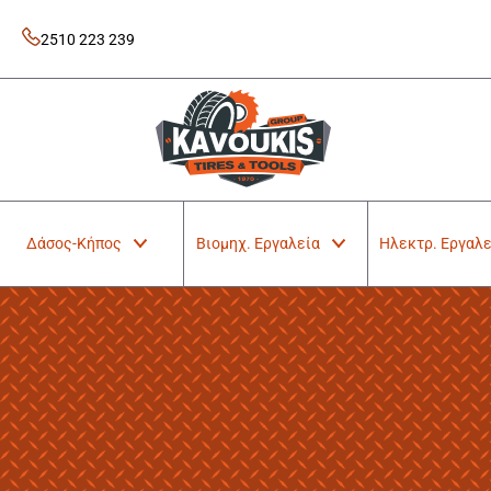
Skip
to
2510 223 239
content
Kavoukis Tools
Tires & Tools
Δάσος-Κήπος
Βιομηχ. Εργαλεία
Ηλεκτρ. Εργαλε