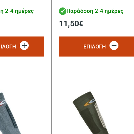
η 2-4 ημέρες
Παράδοση 2-4 ημέρες
11,50
€
Αυτό
το
ΠΙΛΟΓΗ
ΕΠΙΛΟΓΗ
προϊόν
έχει
πολλαπλές
παραλλαγές.
Οι
επιλογές
μπορούν
να
επιλεγούν
στη
σελίδα
του
προϊόντος