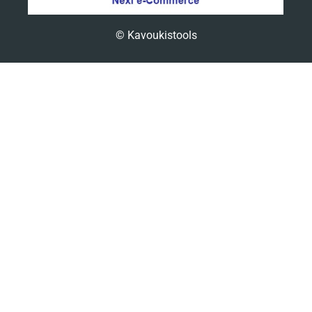
© Kavoukistools