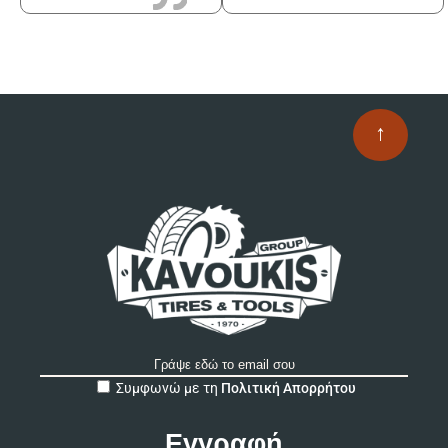
↑
A
Συμφωνώ με τη
Πολιτική Απορρήτου
l
t
e