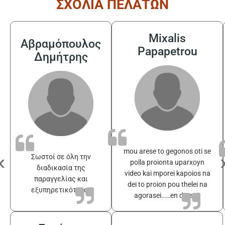
ΣΧΟΛΙΑ ΠΕΛΑΤΩΝ
Mixalis
Αβραμόπουλος
Papapetrou
Δημήτρης
mou arese to gegonos oti se
‹
Σωστοί σε όλη την
polla proionta uparxoyn
διαδικασία της
video kai mporei kapoios na
παραγγελίας και
dei to proion pou thelei na
εξυπηρετικότατοι
agorasei……en drasei!