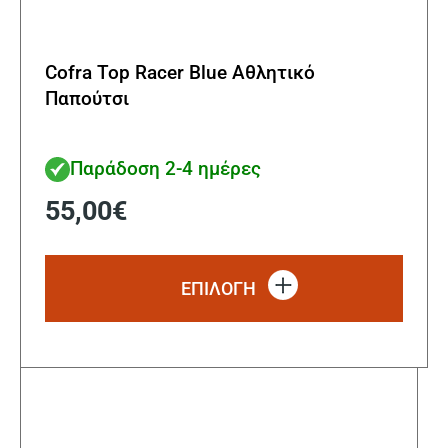
Cofra Top Racer Blue Αθλητικό
Παπούτσι
Παράδοση 2-4 ημέρες
55,00
€
Αυτό
το
ΕΠΙΛΟΓΗ
προϊ
έχει
πολλ
παρα
Οι
επιλ
μπορ