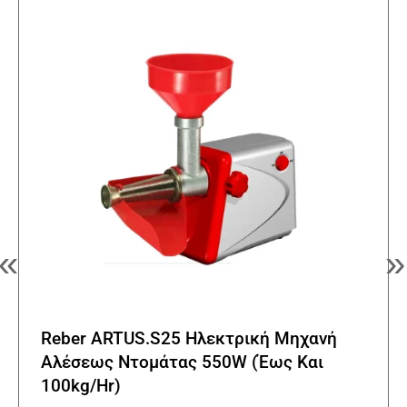
«
»
Reber ARTUS.S25 Ηλεκτρική Μηχανή
Αλέσεως Ντομάτας 550W (Έως Και
100kg/Hr)