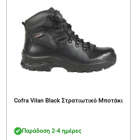
να
επιλ
στη
σελί
του
προϊ
Cofra Vilan Black Στρατιωτικό Μποτάκι
Παράδοση 2-4 ημέρες