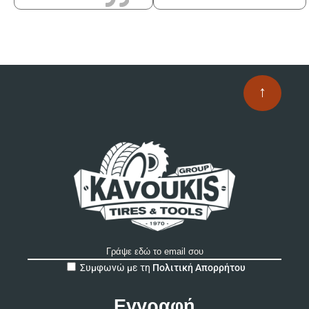
↑
A
Συμφωνώ με τη
Πολιτική Απορρήτου
l
t
e