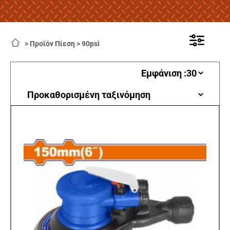
>
Προϊόν Πίεση
>
90psi