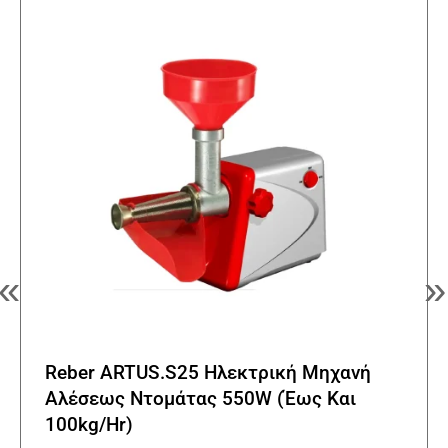
«
»
Reber ARTUS.S25 Ηλεκτρική Μηχανή
Αλέσεως Ντομάτας 550W (Έως Και
100kg/Hr)