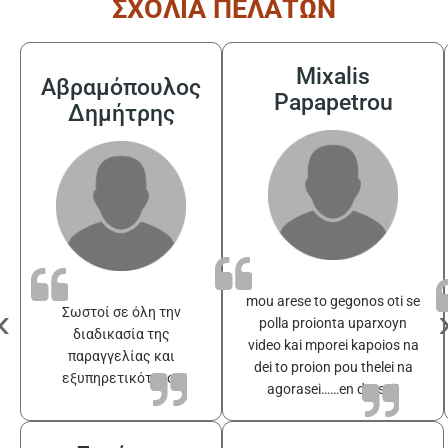
ΣΧΟΛΙΑ ΠΕΛΑΤΩΝ
Mixalis
Αβραμόπουλος
Papapetrou
Δημήτρης
mou arese to gegonos oti se
‹
Σωστοί σε όλη την
polla proionta uparxoyn
διαδικασία της
video kai mporei kapoios na
παραγγελίας και
dei to proion pou thelei na
εξυπηρετικότατοι
agorasei……en drasei!