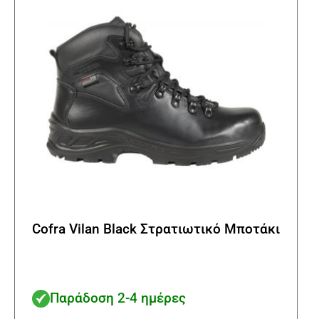
να
επιλ
στη
σελί
του
προϊ
Cofra Vilan Black Στρατιωτικό Μποτάκι
Παράδοση 2-4 ημέρες