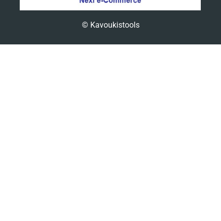
© Kavoukistools