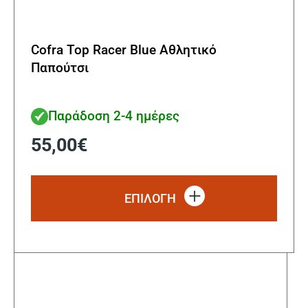
Cofra Top Racer Blue Αθλητικό
Παπούτσι
Παράδοση 2-4 ημέρες
55,00
€
Αυτό
το
ΕΠΙΛΟΓΗ
προϊ
έχει
πολλ
παρα
Οι
επιλ
μπορ