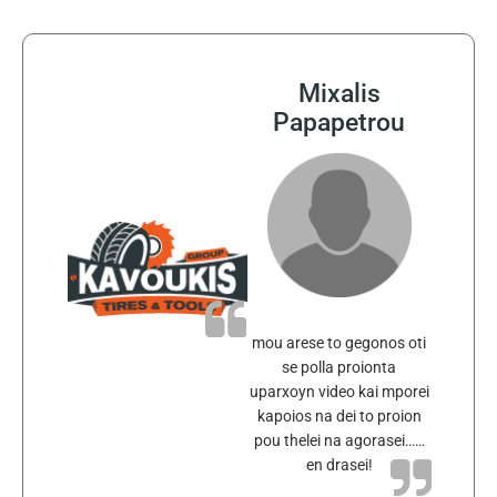
Mixalis
Papapetrou
mou arese to gegonos oti
se polla proionta
uparxoyn video kai mporei
kapoios na dei to proion
pou thelei na agorasei……
en drasei!