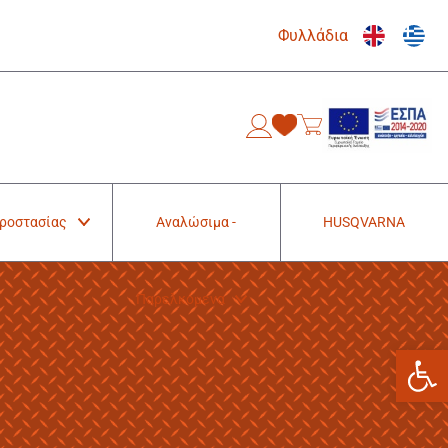
Φυλλάδια
0
Προστασίας
Αναλώσιμα -
HUSQVARNA
Παρελκόμενα
Ανοίξτε