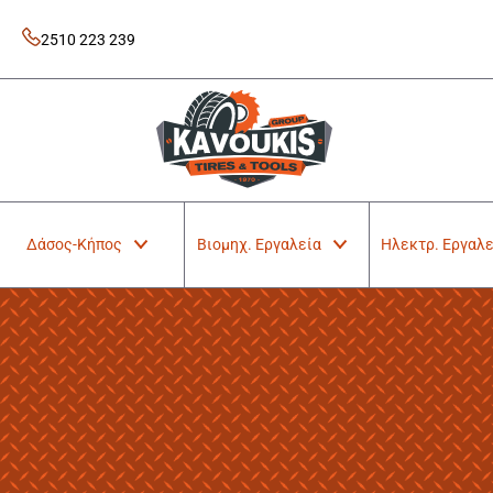
Skip
to
2510 223 239
content
Kavoukis Tools
Tires & Tools
Δάσος-Κήπος
Βιομηχ. Εργαλεία
Ηλεκτρ. Εργαλε