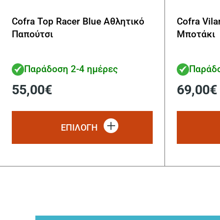
Cofra Top Racer Blue Αθλητικό
Cofra Vil
Παπούτσι
Μποτάκι
Παράδοση 2-4 ημέρες
Παράδο
55,00
€
69,00
€
Αυτό
το
ΕΠΙΛΟΓΗ
προϊόν
έχει
πολλαπλές
παραλλαγές.
Οι
επιλογές
μπορούν
να