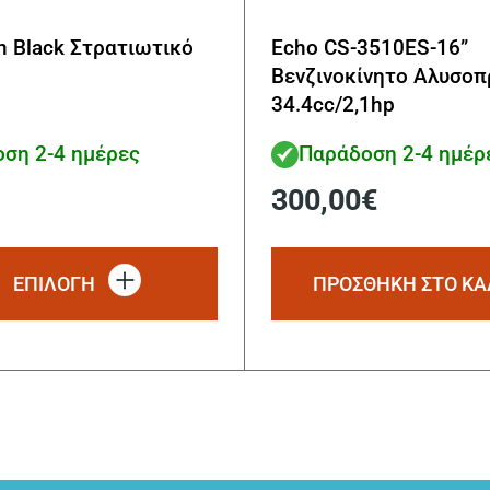
an Black Στρατιωτικό
Echo CS-3510ES-16”
Βενζινοκίνητο Αλυσοπ
34.4cc/2,1hp
ση 2-4 ημέρες
Παράδοση 2-4 ημέρ
300,00
€
Αυτό
το
ΕΠΙΛΟΓΗ
ΠΡΟΣΘΗΚΗ ΣΤΟ ΚΑ
προϊόν
έχει
πολλαπλές
παραλλαγές.
Οι
επιλογές
μπορούν
να