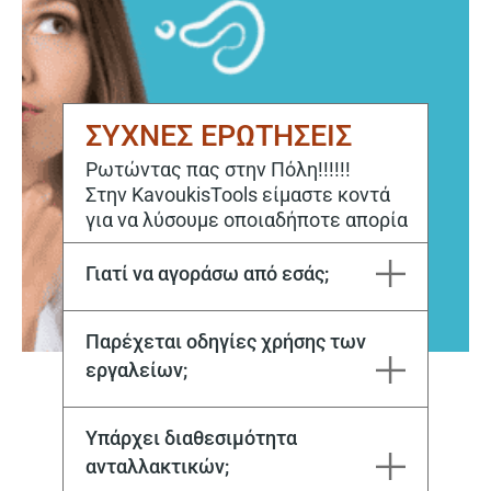
ΣΥΧΝΕΣ ΕΡΩΤΗΣΕΙΣ
Ρωτώντας πας στην Πόλη!!!!!!
Στην KavoukisTools είμαστε κοντά
για να λύσουμε οποιαδήποτε απορία
Γιατί να αγοράσω από εσάς;
Η εταιρεία Μιχάλης Καβούκης και ΣΙΑ ΕΕ εδρεύει στην Καβάλα από το 1970. Στόχος μας είναι να ικανοποιούμε κάθε σας ανάγκη, τόσο για την αγορά, όσο και για την επόμενη μέρα με το εξειδικευμένο service μας.
Παρέχεται οδηγίες χρήσης των
εργαλείων;
Ναι, με την αγορά του μηχανήματος, αλλά και στη συνέχεια από το εξειδικευμένο προσωπικό μας
Υπάρχει διαθεσιμότητα
ανταλλακτικών;