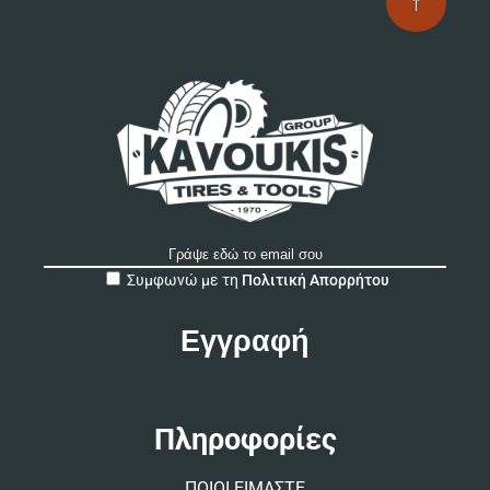
↑
A
Συμφωνώ με τη
Πολιτική Απορρήτου
l
t
e
r
n
a
t
Πληροφορίες
i
v
ΠΟΙΟΙ ΕΙΜΑΣΤΕ