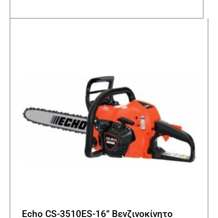
πολλα
παραλ
Οι
επιλο
μπορο
να
επιλε
στη
σελίδα
του
προϊό
Echo CS-3510ES-16” Βενζινοκίνητο