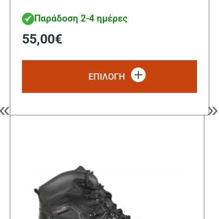
Παράδοση 2-4 ημέρες
55,00
€
Αυτό
το
ΕΠΙΛΟΓΗ
προϊ
έχει
πολλ
«
»
παρα
Οι
επιλ
μπορ
να
επιλ
στη
σελί
του
προϊ