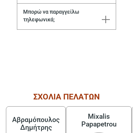
Υπάρχει τόσο σε γνήσια όσο και σε aftermarket.
Μπορώ να παραγγείλω
τηλεφωνικά;
( από τις 08:30 έως τις 17:30 )
ΣΧΟΛΙΑ ΠΕΛΑΤΩΝ
Mixalis
Αβραμόπουλος
Papapetrou
Δημήτρης