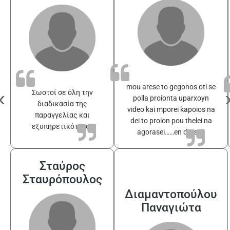
mou arese to gegonos oti se
‹
Σωστοί σε όλη την
polla proionta uparxoyn
διαδικασία της
video kai mporei kapoios na
παραγγελίας και
dei to proion pou thelei na
εξυπηρετικότατοι
agorasei……en drasei!
Σταύρος
Σταυρόπουλος
Διαμαντοπούλου
Παναγιώτα