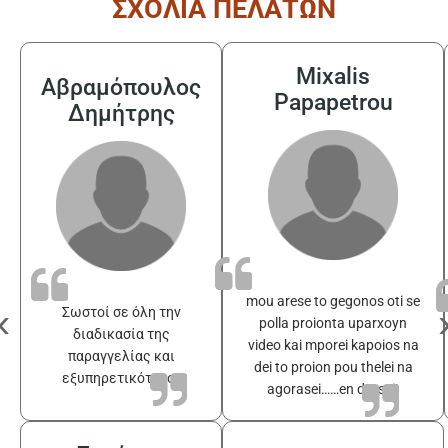
ΣΧΟΛΙΑ ΠΕΛΑΤΩΝ
Mixalis
Αβραμόπουλος
Papapetrou
Δημήτρης
mou arese to gegonos oti se
‹
Σωστοί σε όλη την
polla proionta uparxoyn
διαδικασία της
video kai mporei kapoios na
παραγγελίας και
dei to proion pou thelei na
εξυπηρετικότατοι
agorasei……en drasei!