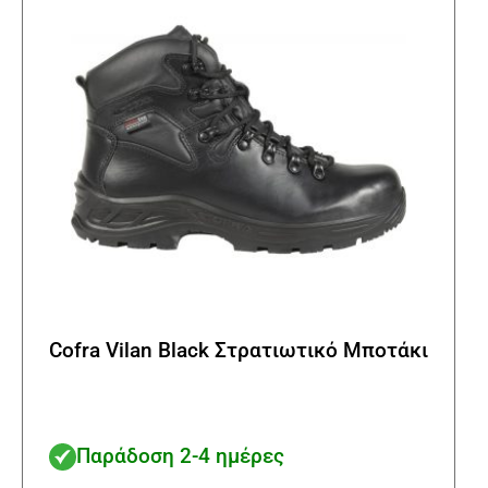
να
επιλ
στη
σελί
του
προϊ
Cofra Vilan Black Στρατιωτικό Μποτάκι
Παράδοση 2-4 ημέρες