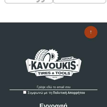
↑
A
Συμφωνώ με τη
Πολιτική Απορρήτου
l
t
e