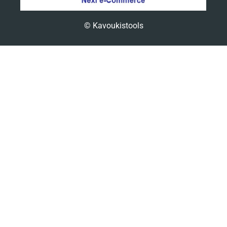
© Kavoukistools