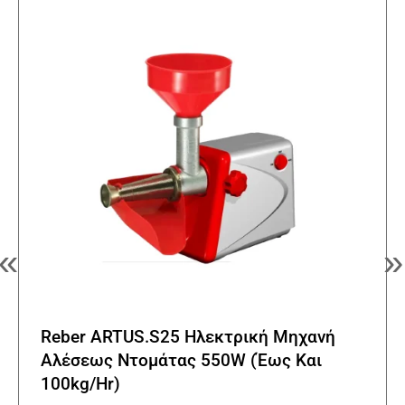
«
»
Reber ARTUS.S25 Ηλεκτρική Μηχανή
Αλέσεως Ντομάτας 550W (Έως Και
100kg/Hr)