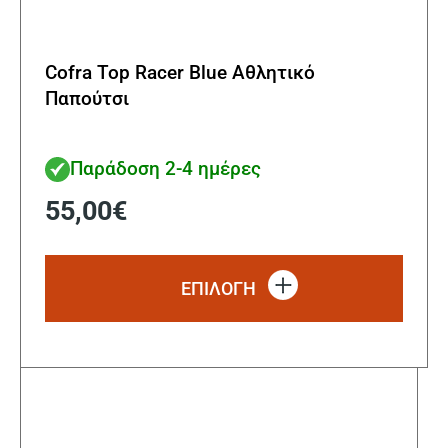
Cofra Top Racer Blue Αθλητικό
Παπούτσι
Παράδοση 2-4 ημέρες
55,00
€
Αυτό
το
ΕΠΙΛΟΓΗ
προϊ
έχει
πολλ
παρα
Οι
επιλ
μπορ