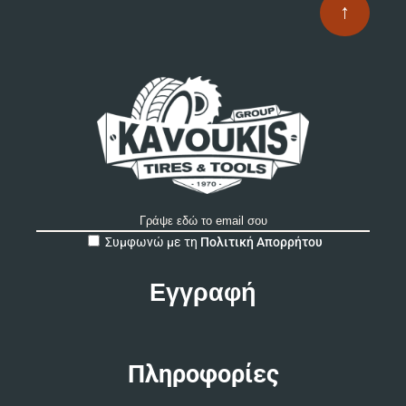
↑
A
Συμφωνώ με τη
Πολιτική Απορρήτου
l
t
e
r
n
a
t
Πληροφορίες
i
v