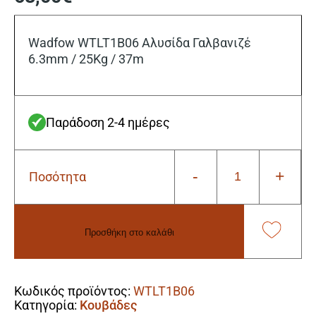
Wadfow WTLT1B06 Αλυσίδα Γαλβανιζέ
6.3mm / 25Kg / 37m
Παράδοση 2-4 ημέρες
-
+
Ποσότητα
Wadfow
WTLT1B06
Αλυσίδα
Γαλβανιζέ
Προσθήκη στο καλάθι
6.3mm
/
Alternative:
25Kg
/
Κωδικός προϊόντος:
WTLT1B06
37m
Κατηγορία:
Κουβάδες
ποσότητα