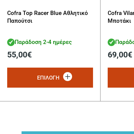
Cofra Top Racer Blue Αθλητικό
Cofra Vil
Παπούτσι
Μποτάκι
Παράδοση 2-4 ημέρες
Παράδο
55,00
€
69,00
€
Αυτό
το
ΕΠΙΛΟΓΗ
προϊόν
έχει
πολλαπλές
παραλλαγές.
Οι
επιλογές
μπορούν
να