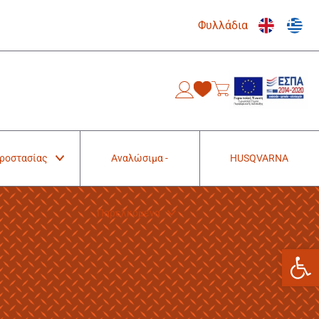
Φυλλάδια
0
Προστασίας
Αναλώσιμα -
HUSQVARNA
Παρελκόμενα
Ανοίξτε