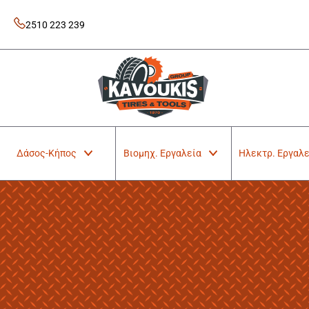
Skip
to
2510 223 239
content
Kavoukis Tools
Tires & Tools
Δάσος-Κήπος
Βιομηχ. Εργαλεία
Ηλεκτρ. Εργαλε