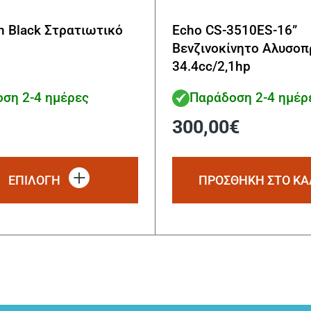
an Black Στρατιωτικό
Echo CS-3510ES-16”
Βενζινοκίνητο Αλυσοπ
34.4cc/2,1hp
ση 2-4 ημέρες
Παράδοση 2-4 ημέρ
300,00
€
Αυτό
το
ΕΠΙΛΟΓΗ
ΠΡΟΣΘΗΚΗ ΣΤΟ ΚΑ
προϊόν
έχει
πολλαπλές
παραλλαγές.
Οι
επιλογές
μπορούν
να