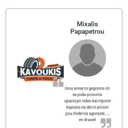
Mixalis
Papapetrou
mou arese to gegonos oti
se polla proionta
uparxoyn video kai mporei
kapoios na dei to proion
pou thelei na agorasei……
en drasei!