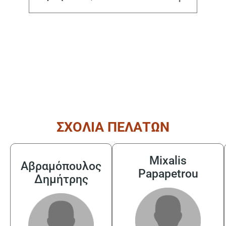
( από τις 08:30 έως τις 17:30 )
ΣΧΟΛΙΑ ΠΕΛΑΤΩΝ
Mixalis
Αβραμόπουλος
Papapetrou
Δημήτρης