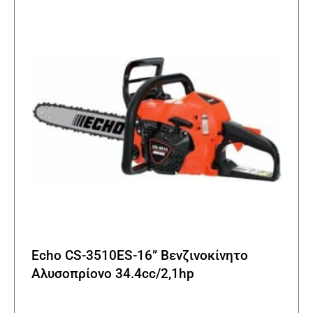
επιλο
μπορο
να
επιλε
στη
σελίδα
του
προϊό
Echo CS-3510ES-16” Βενζινοκίνητο
Αλυσοπρίονο 34.4cc/2,1hp