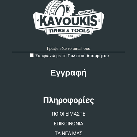
A
Συμφωνώ με τη
Πολιτική Απορρήτου
l
t
e
r
n
a
t
Πληροφορίες
i
v
ΠΟΙΟΙ ΕΙΜΑΣΤΕ
e
:
ΕΠΙΚΟΙΝΩΝΙΑ
ΤΑ ΝΕΑ ΜΑΣ