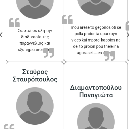
mou arese to gegonos oti se
‹
Σωστοί σε όλη την
polla proionta uparxoyn
διαδικασία της
video kai mporei kapoios na
παραγγελίας και
dei to proion pou thelei na
εξυπηρετικότατοι
agorasei……en drasei!
Σταύρος
Σταυρόπουλος
Διαμαντοπούλου
Παναγιώτα