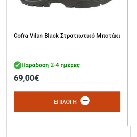
Cofra Vilan Black Στρατιωτικό Μποτάκι
Παράδοση 2-4 ημέρες
69,00
€
Αυτό
το
ΕΠΙΛΟΓΗ
προϊόν
έχει
πολλα
παραλ
Οι