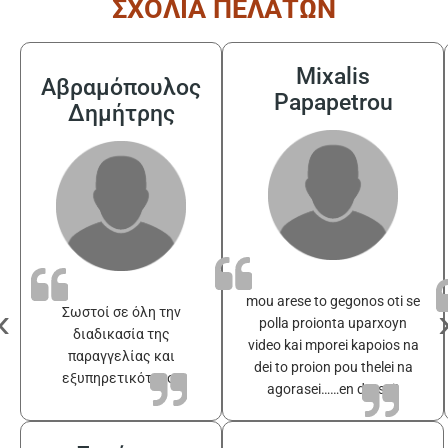
ΣΧΟΛΙΑ ΠΕΛΑΤΩΝ
Mixalis
Αβραμόπουλος
Papapetrou
Δημήτρης
mou arese to gegonos oti se
‹
Σωστοί σε όλη την
polla proionta uparxoyn
διαδικασία της
video kai mporei kapoios na
παραγγελίας και
dei to proion pou thelei na
εξυπηρετικότατοι
agorasei……en drasei!