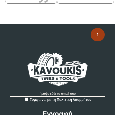
↑
A
Συμφωνώ με τη
Πολιτική Απορρήτου
l
t
e