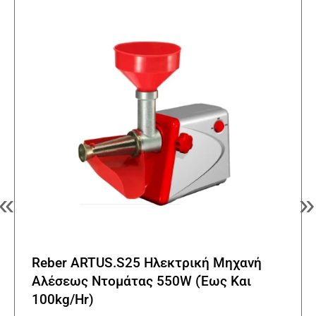
«
»
Reber ARTUS.S25 Ηλεκτρική Μηχανή
Αλέσεως Ντομάτας 550W (Έως Και
100kg/Hr)