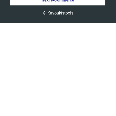
© Kavoukistools