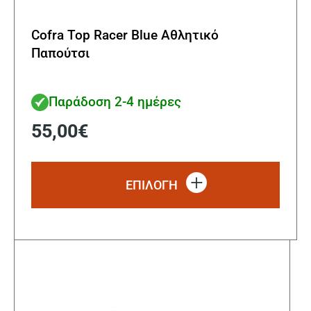
Cofra Top Racer Blue Αθλητικό
Παπούτσι
Παράδοση 2-4 ημέρες
55,00
€
Αυτό
το
ΕΠΙΛΟΓΗ
προϊ
έχει
πολλ
παρα
Οι
επιλ
μπορ
να