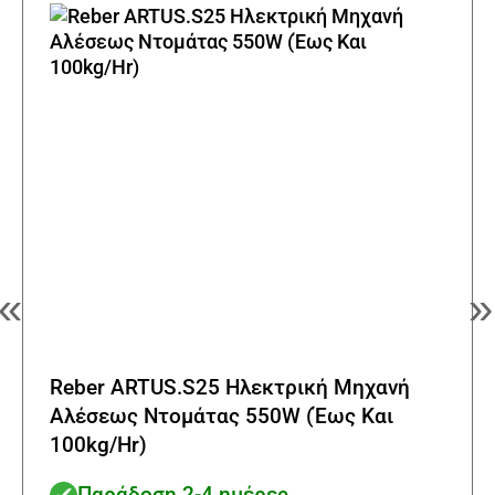
«
»
Reber ARTUS.S25 Ηλεκτρική Μηχανή
Αλέσεως Ντομάτας 550W (Έως Και
100kg/Hr)
Παράδοση 2-4 ημέρες