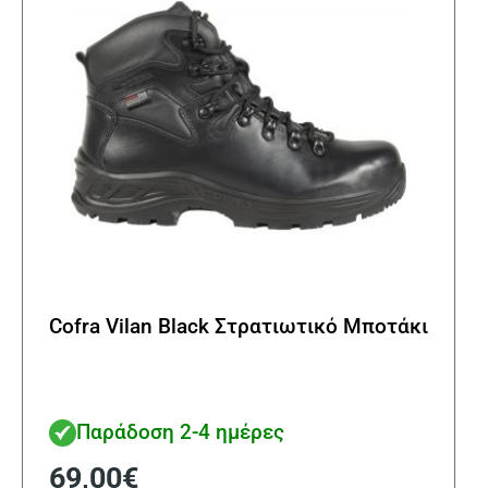
επιλ
στη
σελί
του
προϊ
Cofra Vilan Black Στρατιωτικό Μποτάκι
Παράδοση 2-4 ημέρες
69,00
€