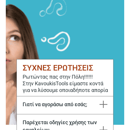
ΣΥΧΝΕΣ ΕΡΩΤΗΣΕΙΣ
Ρωτώντας πας στην Πόλη!!!!!!
Στην KavoukisTools είμαστε κοντά
για να λύσουμε οποιαδήποτε απορία
Γιατί να αγοράσω από εσάς;
Η εταιρεία Μιχάλης Καβούκης και ΣΙΑ ΕΕ εδρεύει στην Καβάλα από το 1970. Στόχος μας είναι να ικανοποιούμε κάθε σας ανάγκη, τόσο για την αγορά, όσο και για την επόμενη μέρα με το εξειδικευμένο service μας.
Παρέχεται οδηγίες χρήσης των
εργαλείων;