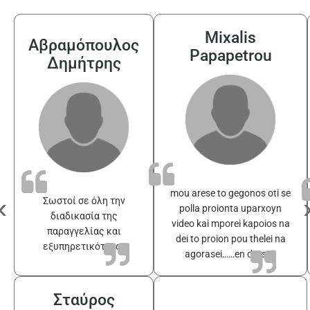
Mixalis
Αβραμόπουλος
Papapetrou
Δημήτρης
mou arese to gegonos oti se
‹
Σωστοί σε όλη την
polla proionta uparxoyn
διαδικασία της
video kai mporei kapoios na
παραγγελίας και
dei to proion pou thelei na
εξυπηρετικότατοι
agorasei……en drasei!
Σταύρος