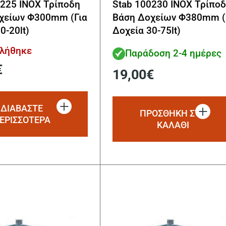
0225 INOX Τρίποδη
Stab 100230 INOX Τρίπο
χείων Φ300mm (Για
Βάση Δοχείων Φ380mm (
0-20lt)
Δοχεία 30-75lt)
τλήθηκε
Παράδοση 2-4 ημέρες
€
19,00
€
ΔΙΑΒΆΣΤΕ
ΠΡΟΣΘΗΚΗ ΣΤΟ
ΕΡΙΣΣΌΤΕΡΑ
ΚΑΛΑΘΙ