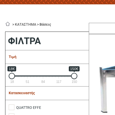
>
ΚΑΤΑΣΤΗΜΑ
>
Βάσεις
ΦΙΛΤΡΑ
Τιμή
18€
150€
18
51
84
117
150
Κατασκευαστής
QUATTRO EFFE