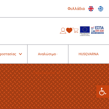
Φυλλάδια
0
Προστασίας
Αναλώσιμα -
HUSQVARNA
Παρελκόμενα
Ανοίξτε