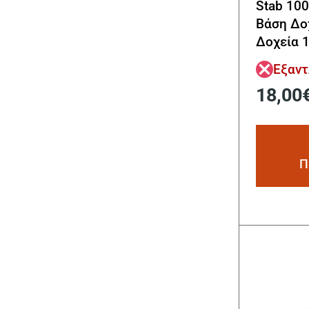
Stab 10
Βάση Δο
Δοχεία 1
Εξαν
18,00
Π