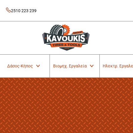
Skip
to
2510 223 239
content
Kavoukis Tools
Tires & Tools
Δάσος-Κήπος
Βιομηχ. Εργαλεία
Ηλεκτρ. Εργαλε