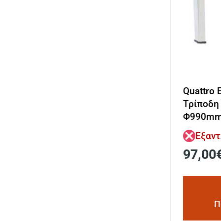
Quattro 
Τρίποδη
Φ990mm 
Εξαν
97,00
Π