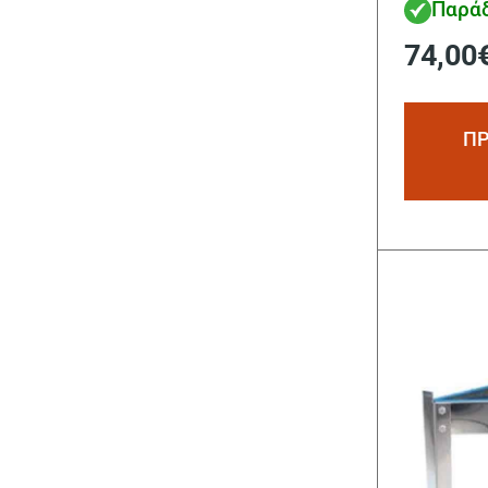
Παράδ
74,00
ΠΡ