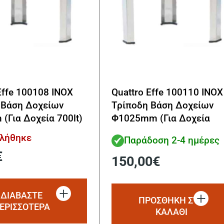
Effe 100108 INOX
Quattro Effe 100110 INOX
 Βάση Δοχείων
Τρίποδη Βάση Δοχείων
(Για Δοχεία 700lt)
Φ1025mm (Για Δοχεία
1000lt)
τλήθηκε
Παράδοση 2-4 ημέρες
€
150,00
€
ΔΙΑΒΆΣΤΕ
ΠΡΟΣΘΗΚΗ ΣΤΟ
ΕΡΙΣΣΌΤΕΡΑ
ΚΑΛΑΘΙ