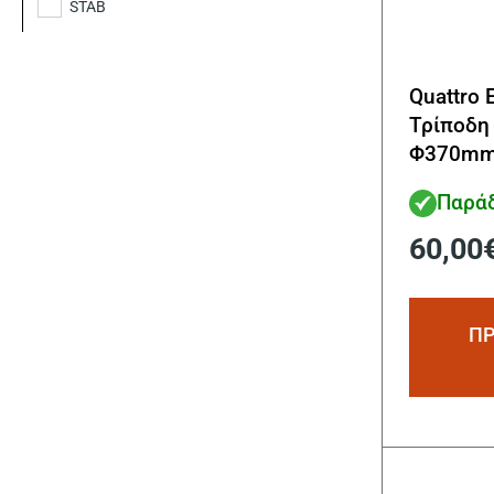
STAB
Quattro 
Τρίποδη
Φ370mm 
75lt)
Παράδ
60,00
ΠΡ