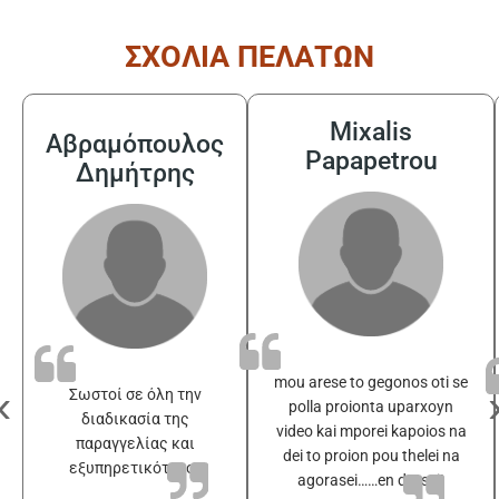
ΣΧΟΛΙΑ ΠΕΛΑΤΩΝ
Mixalis
Αβραμόπουλος
Papapetrou
Δημήτρης
mou arese to gegonos oti se
‹
Σωστοί σε όλη την
polla proionta uparxoyn
διαδικασία της
video kai mporei kapoios na
παραγγελίας και
dei to proion pou thelei na
εξυπηρετικότατοι
agorasei……en drasei!