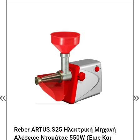
«
»
Reber ARTUS.S25 Ηλεκτρική Μηχανή
Αλέσεως Ντομάτας 550W (Έως Και