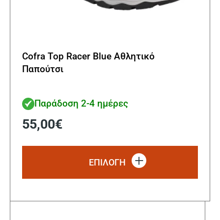
Cofra Top Racer Blue Αθλητικό
Παπούτσι
Παράδοση 2-4 ημέρες
55,00
€
Αυτό
το
ΕΠΙΛΟΓΗ
προϊ
έχει
πολλ
παρα
Οι