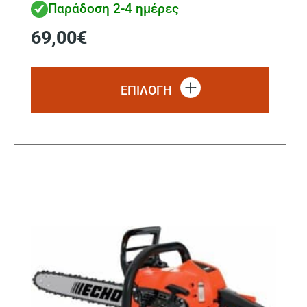
Παράδοση 2-4 ημέρες
69,00
€
Αυτό
το
ΕΠΙΛΟΓΗ
προϊόν
έχει
πολλα
παραλ
Οι
επιλο
μπορο
να
επιλε
στη
σελίδα
του
προϊό