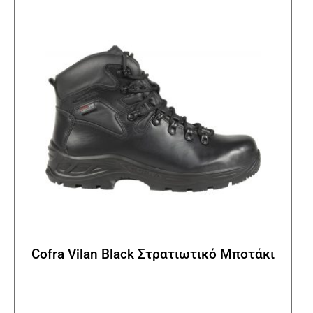
επιλ
μπορ
να
επιλ
στη
σελί
του
προϊ
Cofra Vilan Black Στρατιωτικό Μποτάκι