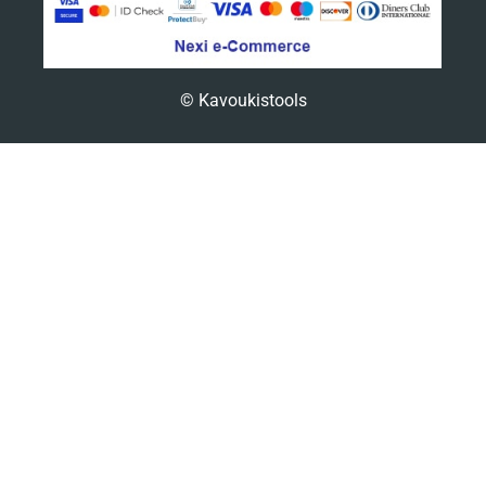
© Kavoukistools