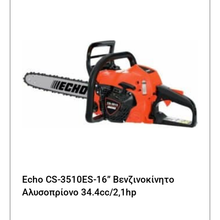
επιλο
μπορο
να
επιλε
στη
σελίδα
του
προϊό
Echo CS-3510ES-16” Βενζινοκίνητο
Αλυσοπρίονο 34.4cc/2,1hp