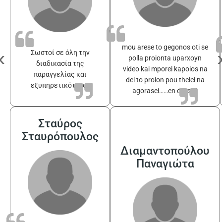
mou arese to gegonos oti se
‹
Σωστοί σε όλη την
polla proionta uparxoyn
διαδικασία της
video kai mporei kapoios na
παραγγελίας και
dei to proion pou thelei na
εξυπηρετικότατοι
agorasei……en drasei!
Σταύρος
Σταυρόπουλος
Διαμαντοπούλου
Παναγιώτα