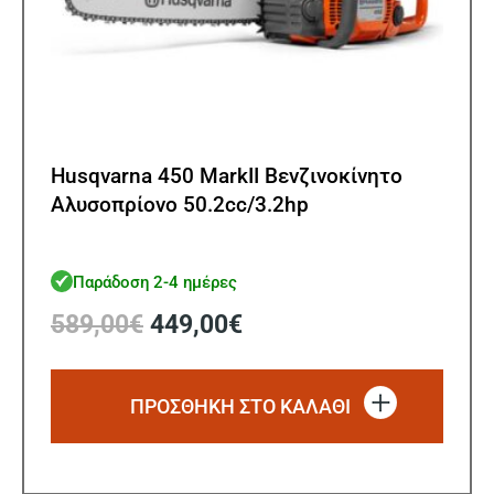
Husqvarna 450 MarkII Βενζινοκίνητο
Αλυσοπρίονο 50.2cc/3.2hp
Παράδοση 2-4 ημέρες
Original
Η
589,00
€
449,00
€
price
τρέχουσα
was:
τιμή
589,00€.
είναι:
ΠΡΟΣΘΗΚΗ ΣΤΟ ΚΑΛΑΘΙ
449,00€.