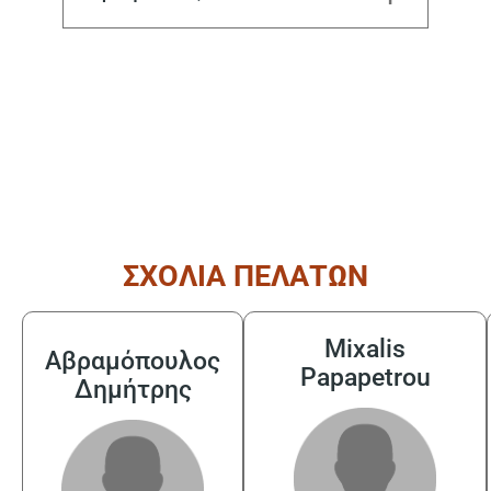
( από τις 08:30 έως τις 17:30 )
ΣΧΟΛΙΑ ΠΕΛΑΤΩΝ
Mixalis
Αβραμόπουλος
Papapetrou
Δημήτρης