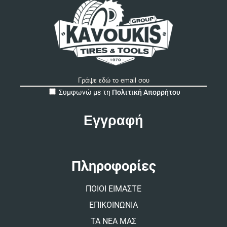
A
Συμφωνώ με τη
Πολιτική Απορρήτου
l
t
e
r
n
a
t
Πληροφορίες
i
v
ΠΟΙΟΙ ΕΙΜΑΣΤΕ
e
:
ΕΠΙΚΟΙΝΩΝΙΑ
ΤΑ ΝΕΑ ΜΑΣ