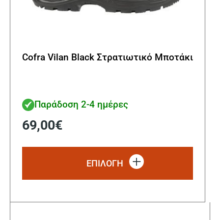
Cofra Vilan Black Στρατιωτικό Μποτάκι
Παράδοση 2-4 ημέρες
69,00
€
Αυτό
το
ΕΠΙΛΟΓΗ
προϊόν
έχει
πολλα
παραλ
Οι