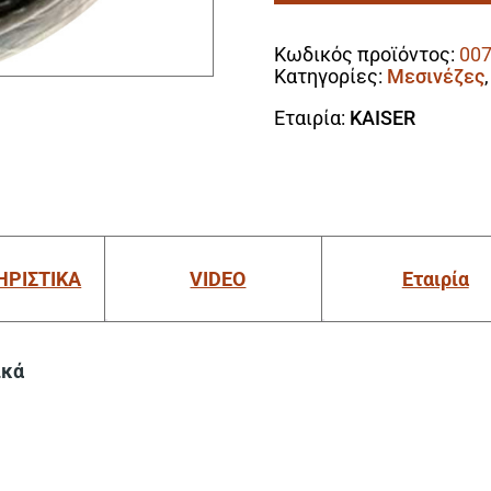
Alternative:
και
Πάχους
Κωδικός προϊόντος:
007
3.9mm
Κατηγορίες:
Μεσινέζες
ποσότητα
Εταιρία:
KAISER
ΗΡΙΣΤΙΚΑ
VIDEO
Εταιρία
ικά