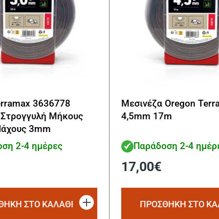
erramax 3636778
Μεσινέζα Oregon Terr
 Στρογγυλή Μήκους
4,5mm 17m
Πάχους 3mm
ση 2-4 ημέρες
Παράδοση 2-4 ημέρ
17,00
€
ΘΗΚΗ ΣΤΟ ΚΑΛΑΘΙ
ΠΡΟΣΘΗΚΗ ΣΤΟ ΚΑ