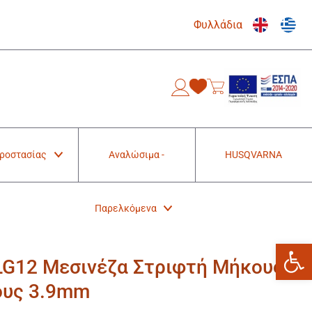
Φυλλάδια
0
Προστασίας
Αναλώσιμα -
HUSQVARNA
Παρελκόμενα
Ανοίξτε
LG12 Μεσινέζα Στριφτή Μήκους
ους 3.9mm