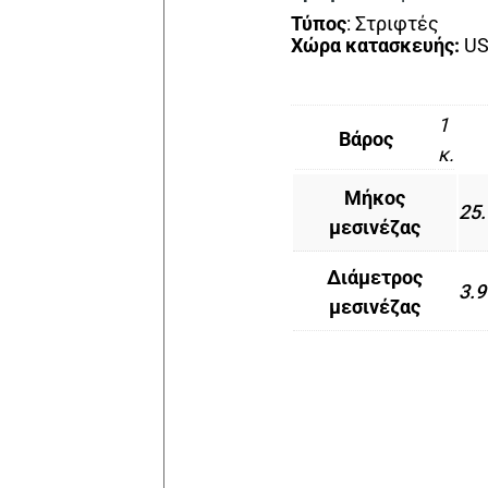
Τύπος
: Στριφτές
Χώρα κατασκευής:
U
1
Βάρος
κ.
Μήκος
25
μεσινέζας
Διάμετρος
3.
μεσινέζας