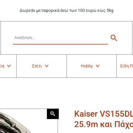
Δωρεάν μεταφορικά άνω των 100 ευρώ εώς 5kg
ία
Σπίτι
Hobby
Είδη 
Kaiser VS155D
25.9m και Πάχ