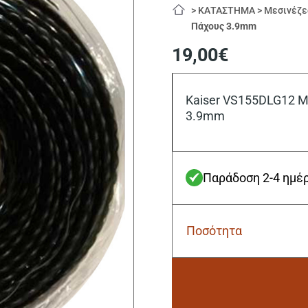
>
ΚΑΤΑΣΤΗΜΑ
>
Μεσινέζε
Πάχους 3.9mm
19,00
€
Kaiser VS155DLG12 Μ
3.9mm
Παράδοση 2-4 ημέ
Ποσότητα
Kaiser
VS155DLG12
Μεσινέζα
Στριφτή
Μήκους
25.9m