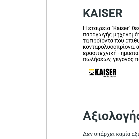
KAISER
Η εταιρεία "Kaiser" θ
παραγωγής μηχανημάτω
τα προϊόντα που επιθ
κονταρολυσοπρίονα, αλ
ερασιτεχνική - ημιεπ
πωλήσεων, γεγονός πο
Αξιολογή
Δεν υπάρχει καμία αξ