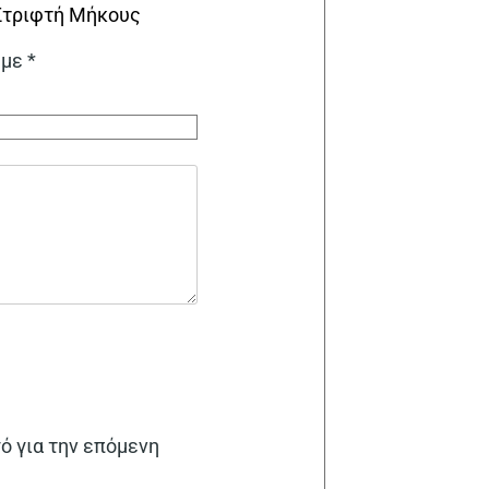
 Στριφτή Μήκους
 με
*
γό για την επόμενη