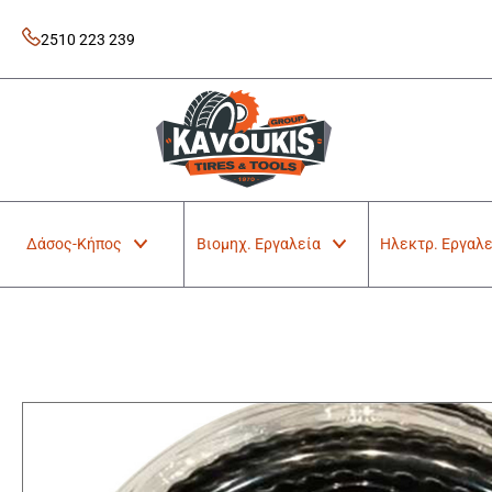
Skip
to
2510 223 239
content
Kavoukis Tools
Tires & Tools
Δάσος-Κήπος
Βιομηχ. Εργαλεία
Ηλεκτρ. Εργαλε