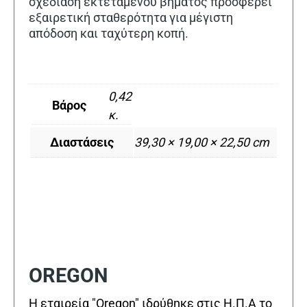
σχεδίαση εκτεταμένου βήματος προσφέρει
εξαιρετική σταθερότητα για μέγιστη
απόδοση και ταχύτερη κοπή.
0,42
Βάρος
κ.
Διαστάσεις
39,30 × 19,00 × 22,50 cm
OREGON
Η εταιρεία "Oregon" ιδρύθηκε στις Η.Π.Α το