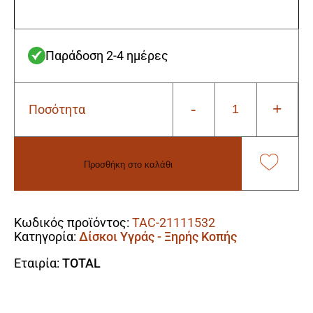
Παράδοση 2-4 ημέρες
-
+
Ποσότητα
Total
TAC21111532
Σετ
Διαμαντόδισκοι
Προσθήκη στο καλάθι
Υγράς
Και
Alternative:
Ξηράς
Κοπής
Κωδικός προϊόντος:
TAC-21111532
2
Κατηγορία:
Δίσκοι Υγράς - Ξηρής Κοπής
Τεμάχια
115mm
Εταιρία:
TOTAL
ποσότητα