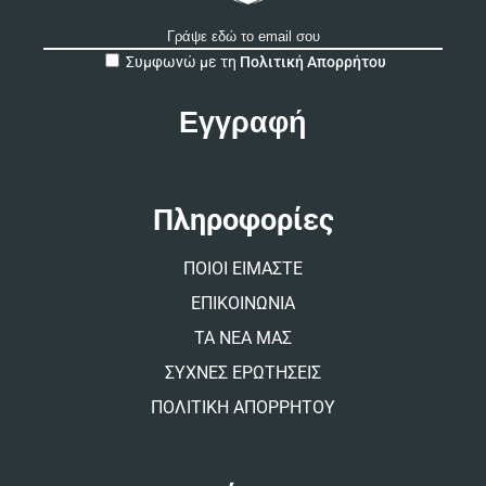
A
Συμφωνώ με τη
Πολιτική Απορρήτου
l
t
e
r
n
a
t
Πληροφορίες
i
v
ΠΟΙΟΙ ΕΙΜΑΣΤΕ
e
:
ΕΠΙΚΟΙΝΩΝΙΑ
ΤΑ ΝΕΑ ΜΑΣ
ΣΥΧΝΕΣ ΕΡΩΤΗΣΕΙΣ
ΠΟΛΙΤΙΚΗ ΑΠΟΡΡΗΤΟΥ