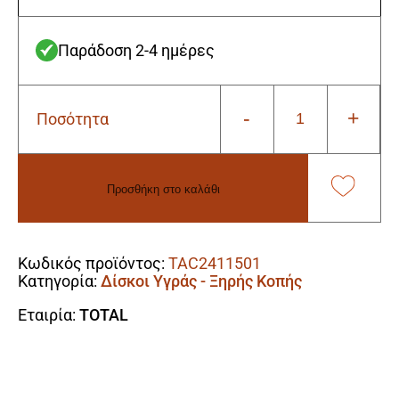
Παράδοση 2-4 ημέρες
-
+
Ποσότητα
Total
TAC2411501
Δίσκος
Λείανσης
Προσθήκη στο καλάθι
Δομικών
Υλικών
Alternative:
Φ-150mm
ποσότητα
Κωδικός προϊόντος:
TAC2411501
Κατηγορία:
Δίσκοι Υγράς - Ξηρής Κοπής
Εταιρία:
TOTAL