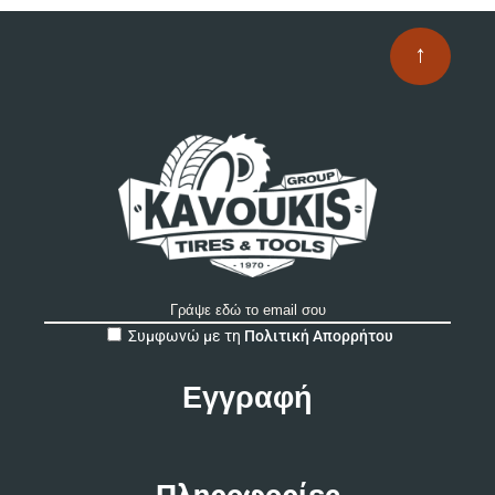
↑
A
Συμφωνώ με τη
Πολιτική Απορρήτου
l
t
e
r
n
a
t