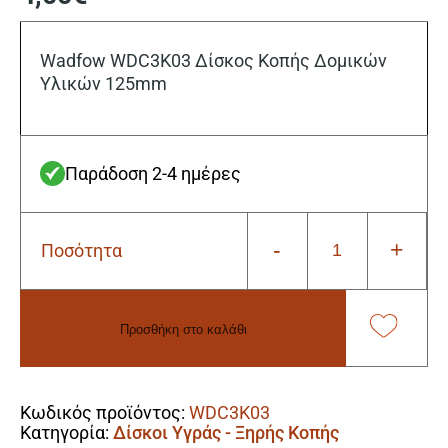
Wadfow WDC3K03 Δίσκος Κοπής Δομικών
Υλικών 125mm
Παράδοση 2-4 ημέρες
-
+
Ποσότητα
Wadfow
WDC3K03
Δίσκος
Κοπής
Προσθήκη στο καλάθι
Δομικών
Υλικών
Alternative:
125mm
ποσότητα
Κωδικός προϊόντος:
WDC3K03
Κατηγορία:
Δίσκοι Υγράς - Ξηρής Κοπής