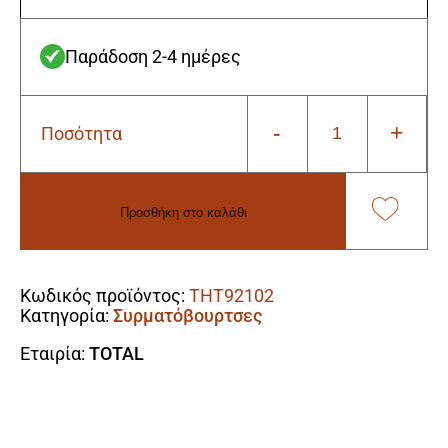
Παράδοση 2-4 ημέρες
-
+
Ποσότητα
Total
THT92102
Συρματόβουρτσα
Χειρός
Προσθήκη στο καλάθι
250mm
ποσότητα
Alternative:
Κωδικός προϊόντος:
THT92102
Κατηγορία:
Συρματόβουρτσες
Εταιρία:
TOTAL