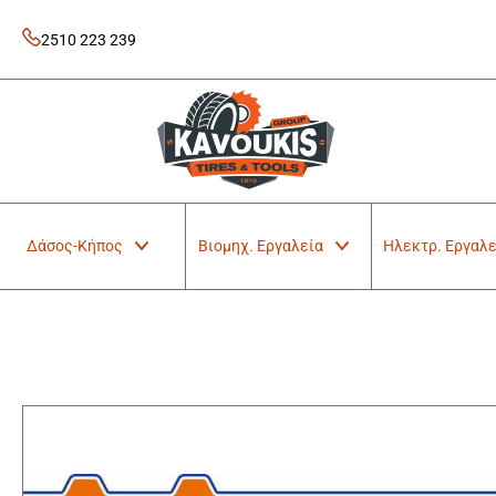
Skip
to
2510 223 239
content
Kavoukis Tools
Tires & Tools
Δάσος-Κήπος
Βιομηχ. Εργαλεία
Ηλεκτρ. Εργαλε