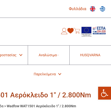
Φυλλάδια
0
Προστασίας
Αναλώσιμα -
HUSQVARNA
Παρελκόμενα
Ανοίξτε
1 Αερόκλειδο 1″ / 2.800Nm
δα
>
Wadfow WAT1501 Αερόκλειδο 1″ / 2.800Nm