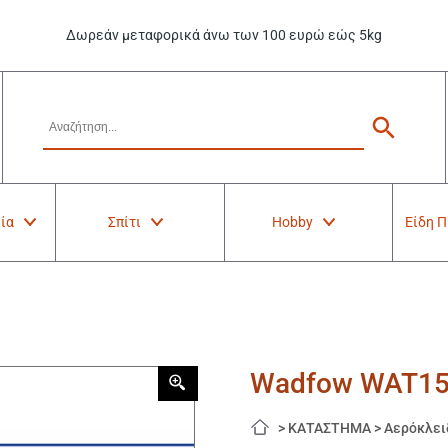
Δωρεάν μεταφορικά άνω των 100 ευρώ εώς 5kg
ία
Σπίτι
Hobby
Είδη 
Wadfow WAT150
>
ΚΑΤΑΣΤΗΜΑ
>
Αερόκλει