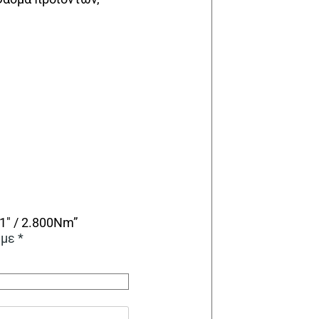
1″ / 2.800Nm”
 με
*