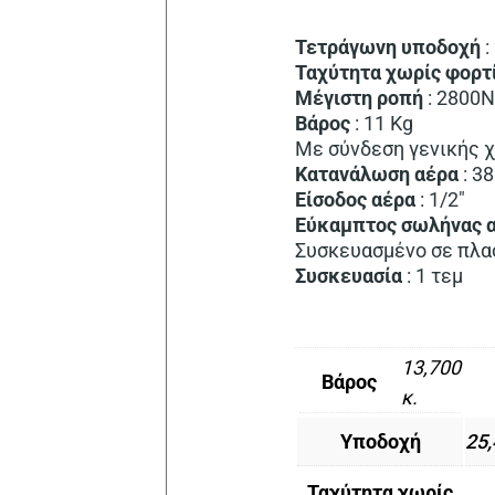
Τετράγωνη
υποδοχή
:
Ταχύτητα
χωρίς
φορτ
Μέγιστη
ροπή
: 2800
Βάρος
: 11 Kg
Με σύνδεση γενικής 
Κατανάλωση
αέρα
: 3
Είσοδος
αέρα
: 1/2″
Εύκαμπτος
σωλήνας
Συσκευασμένο σε πλα
Συσκευασία
: 1 τεμ
13,700
Βάρος
κ.
Υποδοχή
25
Ταχύτητα χωρίς