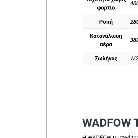
40
φορτίο
Ροπή
28
Κατανάλωση
380
αέρα
Σωλήνας
1/2
WADFOW Tr
Η WADFOW trusted too