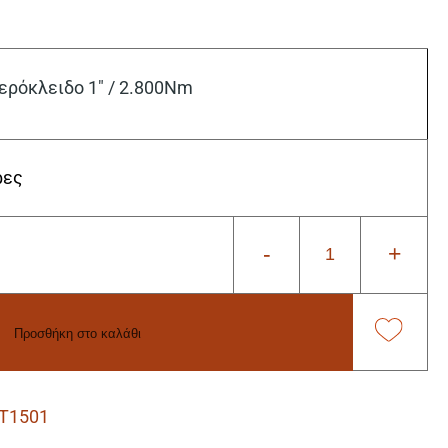
όκλειδο 1″ / 2.800Nm
ρες
-
+
Προσθήκη στο καλάθι
T1501