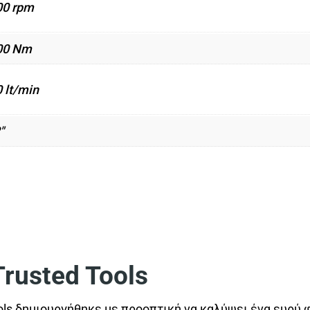
00 rpm
00 Nm
 lt/min
"
usted Tools
ls δημιουργήθηκε με προοπτική να καλύψει ένα ευρύ 