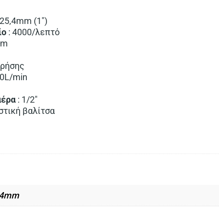
 25,4mm (1″)
ίο
: 4000/λεπτό
Nm
χρήσης
80L/min
αέρα
: 1/2″
στική βαλίτσα
,4mm