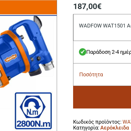
187,00
€
WADFOW WAT1501 Αερ
Παράδοση 2-4 ημέ
Ποσότητα
Wadfow
WAT1501
Αερόκλειδο
1"
/
2.800Nm
Alternative:
ποσότητα
Κωδικός προϊόντος:
WA
Κατηγορία:
Αερόκλειδα