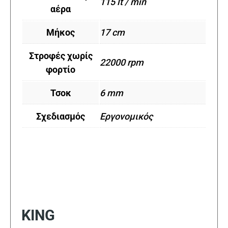
115 lt / min
αέρα
Μήκος
17 cm
Στροφές χωρίς
22000 rpm
φορτίο
Τσοκ
6 mm
Σχεδιασμός
Εργονομικός
KING