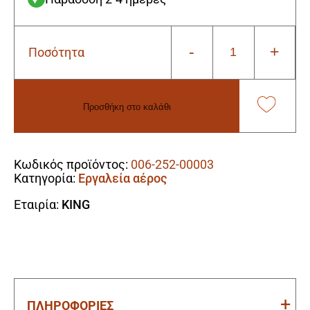
-
+
Ποσότητα
King
90119
Αεροτροχός
(Tσοκ
Προσθήκη στο καλάθι
6mm)
ποσότητα
Alternative:
Κωδικός προϊόντος:
006-252-00003
Κατηγορία:
Εργαλεία αέρος
Εταιρία:
KING
ΠΛΗΡΟΦΟΡΙΕΣ