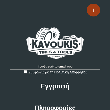
↑
A
Συμφωνώ με τη
Πολιτική Απορρήτου
l
t
e
r
n
a
t
Πληροφορίες