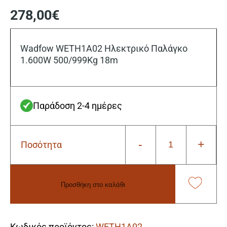
278,00
€
Wadfow WETH1A02 Ηλεκτρικό Παλάγκο
1.600W 500/999Kg 18m
Παράδοση 2-4 ημέρες
-
+
Ποσότητα
Wadfow
WETH1A02
Ηλεκτρικό
Παλάγκο
Προσθήκη στο καλάθι
1.600W
500/999Kg
Alternative:
18m
ποσότητα
Κωδικός προϊόντος:
WETH1A02