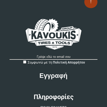
↑
A
Συμφωνώ με τη
Πολιτική Απορρήτου
l
t
e
r
n
a
t
Πληροφορίες
i
v