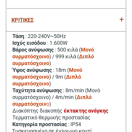
ΚΡΙΤΙΚΕΣ
Τάση
: 220-240V~50Hz
Ισχύς εισόδου
: 1.600W
Βάρος ανύψωσης
: 500 κιλά (
Μονό
συρματόσχοινο
) / 999 κιλά (
Διπλό
συρματόσχοινο
)
Ύψος ανύψωσης
: 18m (
Μονό
συρματόσχοινο
) / 9m (
Διπλό
συρματόσχοινο
)
Ταχύτητα ανύψωσης
: 8m/min (Μονό
συρματόσχοινο) / 4m/min (
Διπλό
συρματόσχοι
ν
ο
)
Διακόπτης διακοπής
έκτακτης ανάγκης
Τερματικό θερμικής προστασίας
Κατηγορία προστασίας
: IP54
Συσκευασμένο σε έγχρωμο κουτί