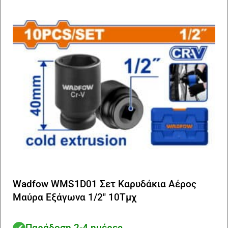
Wadfow WMS1D01 Σετ Καρυδάκια Αέρος
Μαύρα Εξάγωνα 1/2″ 10Τμχ
Παράδοση 2-4 ημέρες