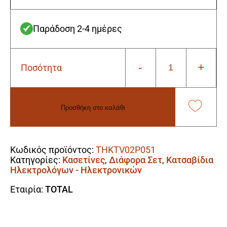
Παράδοση 2-4 ημέρες
-
+
Ποσότητα
Total
THKTV02P051
Κασετίνα
με
Προσθήκη στο καλάθι
5
Εργαλεία
Alternative:
Ηλεκτρολόγου
1000V
Κωδικός προϊόντος:
THKTV02P051
ποσότητα
Κατηγορίες:
Κασετίνες
,
Διάφορα Σετ
,
Κατσαβίδια
Ηλεκτρολόγων - Ηλεκτρονικών
Εταιρία:
TOTAL