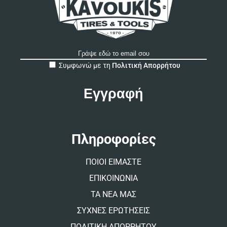
A
Συμφωνώ με τη
Πολιτική Απορρήτου
l
t
e
r
n
a
t
Πληροφορίες
i
v
ΠΟΙΟΙ ΕΙΜΑΣΤΕ
e
:
ΕΠΙΚΟΙΝΩΝΙΑ
ΤΑ ΝΕΑ ΜΑΣ
ΣΥΧΝΕΣ ΕΡΩΤΗΣΕΙΣ
ΠΟΛΙΤΙΚΗ ΑΠΟΡΡΗΤΟΥ