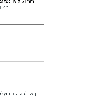
κέτας 19 Χ 61mm”
 με
*
γό για την επόμενη