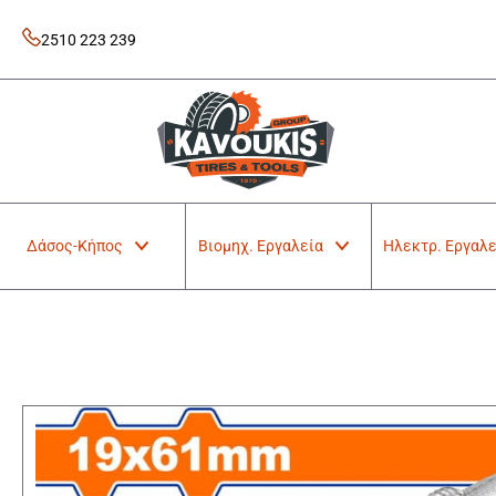
Skip
to
2510 223 239
content
Kavoukis Tools
Tires & Tools
Δάσος-Κήπος
Βιομηχ. Εργαλεία
Ηλεκτρ. Εργαλε