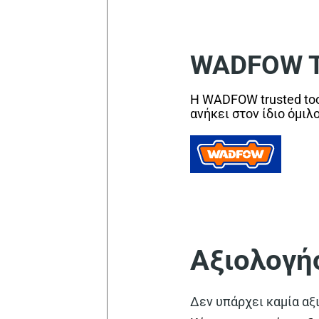
WADFOW Tr
Η WADFOW trusted too
ανήκει στον ίδιο όμιλ
Αξιολογή
Δεν υπάρχει καμία αξ