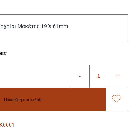
χαίρι Μοκέτας 19 Χ 61mm
ρες
-
+
Προσθήκη στο καλάθι
K6661