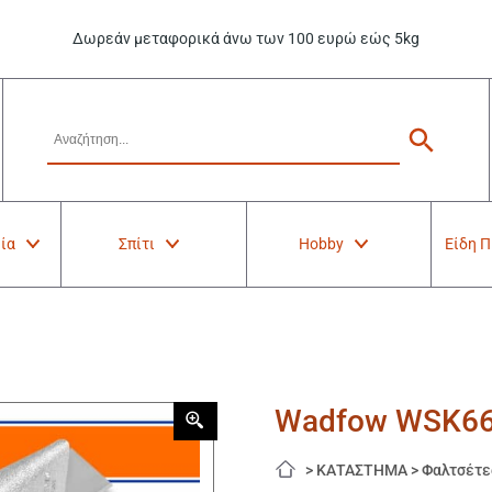
Δωρεάν μεταφορικά άνω των 100 ευρώ εώς 5kg
ία
Σπίτι
Hobby
Είδη 
Wadfow WSK66
>
ΚΑΤΑΣΤΗΜΑ
>
Φαλτσέτε