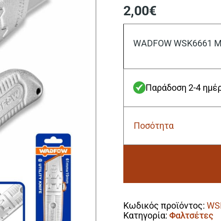
2,00
€
WADFOW WSK6661 Μα
Παράδοση 2-4 ημέ
Ποσότητα
Wadfow
WSK6661
Μαχαίρι
Μοκέτας
19
Χ
Alternative:
61mm
ποσότητα
Κωδικός προϊόντος:
WS
Κατηγορία:
Φαλτσέτες