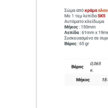
Σώμα από
κράμα
αλου
Με 1 τεμ λεπίδα
SK5
Αυτόματο κλείδωμα
Μήκος
: 150mm
Λεπίδα
: 61mm x 19m
Συσκευασμένο σε συρ
Βάρος
: 65 gr
0,065
Βάρος
κ.
Μήκος
15