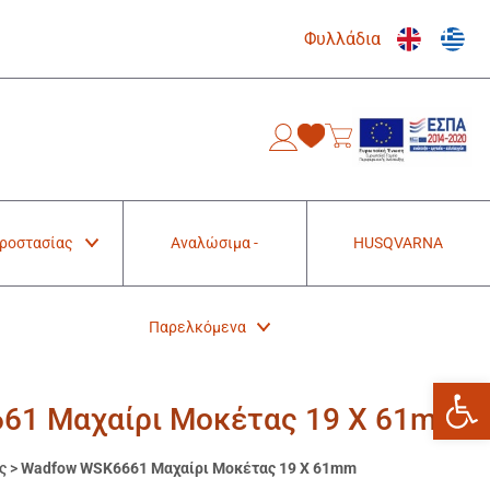
Φυλλάδια
0
Προστασίας
Αναλώσιμα -
HUSQVARNA
Παρελκόμενα
Ανοίξτε
61 Μαχαίρι Μοκέτας 19 Χ 61mm
ς
>
Wadfow WSK6661 Μαχαίρι Μοκέτας 19 Χ 61mm