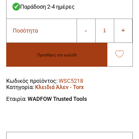
Παράδοση 2-4 ημέρες
-
+
Ποσότητα
Wadfow
WSC5218
Καρυδάκι
Τorx
Προσθήκη στο καλάθι
1/2"
T55Χ100mm
Alternative:
ποσότητα
Κωδικός προϊόντος:
WSC5218
Κατηγορία:
Κλειδιά Άλεν - Torx
Εταιρία:
WADFOW Trusted Tools