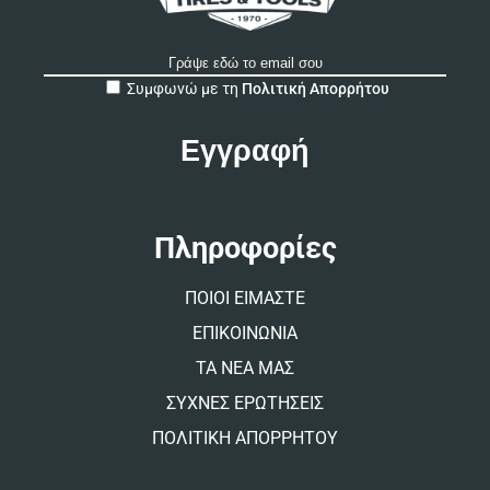
A
Συμφωνώ με τη
Πολιτική Απορρήτου
l
t
e
r
n
a
t
Πληροφορίες
i
v
ΠΟΙΟΙ ΕΙΜΑΣΤΕ
e
:
ΕΠΙΚΟΙΝΩΝΙΑ
ΤΑ ΝΕΑ ΜΑΣ
ΣΥΧΝΕΣ ΕΡΩΤΗΣΕΙΣ
ΠΟΛΙΤΙΚΗ ΑΠΟΡΡΗΤΟΥ