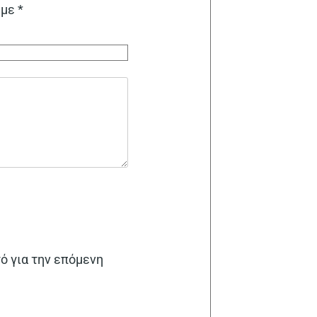
 με
*
γό για την επόμενη