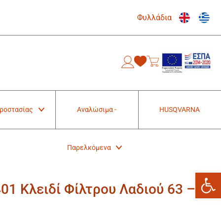
Φυλλάδια
0
Προστασίας
Αναλώσιμα -
HUSQVARNA
Παρελκόμενα
Ανοίξτε
1 Κλειδί Φίλτρου Λαδιού 63 –