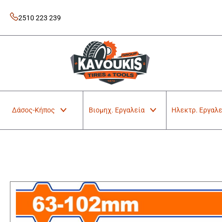
Skip
to
2510 223 239
content
Kavoukis Tools
Tires & Tools
Δάσος-Κήπος
Βιομηχ. Εργαλεία
Ηλεκτρ. Εργαλε