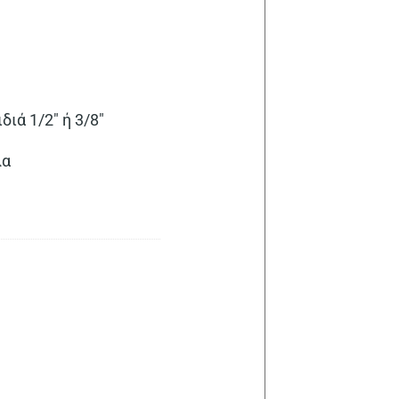
ιά 1/2″ ή 3/8″
λα