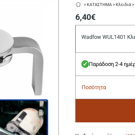
>
ΚΑΤΑΣΤΗΜΑ
>
Κλειδιά
6,40
€
Wadfow WUL1401 Κλε
Παράδοση 2-4 ημέ
Ποσότητα
Wadfow
WUL1401
Κλειδί
Φίλτρου
Λαδιού
63
Alternative:
-
102mm