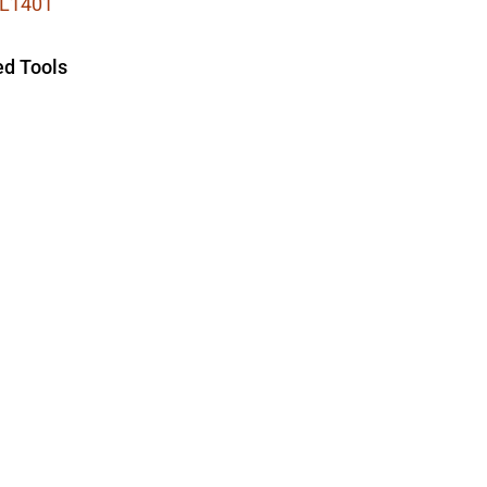
L1401
d Tools