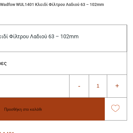
>
Wadfow WUL1401 Κλειδί Φίλτρου Λαδιού 63 – 102mm
ιδί Φίλτρου Λαδιού 63 – 102mm
ρες
-
+
Προσθήκη στο καλάθι