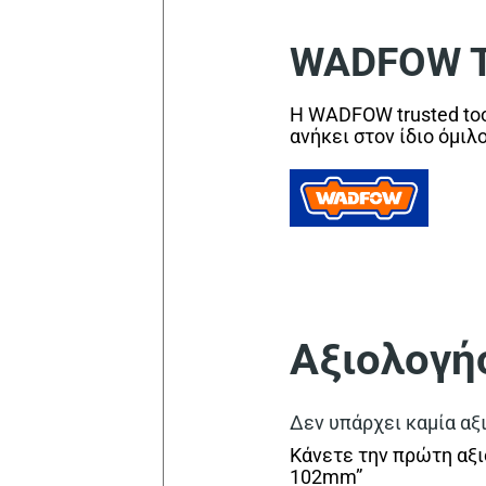
WADFOW Tr
Η WADFOW trusted too
ανήκει στον ίδιο όμιλ
Αξιολογή
Δεν υπάρχει καμία αξ
Κάνετε την πρώτη αξι
102mm”