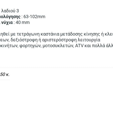
 λαδιού 3
μολόγησης
: 63-102mm
α
νύχια
: 40 mm
ηθεί με τετράγωνη καστάνια μετάδοσης κίνησης ή κλειδ
σεων, δεξιόστροφη ή αριστερόστροφη λειτουργία
οκινήτων, φορτηγών, μοτοσυκλετών, ATV και πολλά άλ
50 κ.