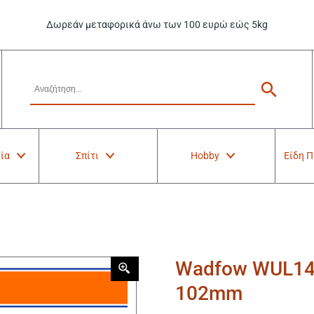
Δωρεάν μεταφορικά άνω των 100 ευρώ εώς 5kg
ία
Σπίτι
Hobby
Είδη 
Wadfow WUL140
102mm