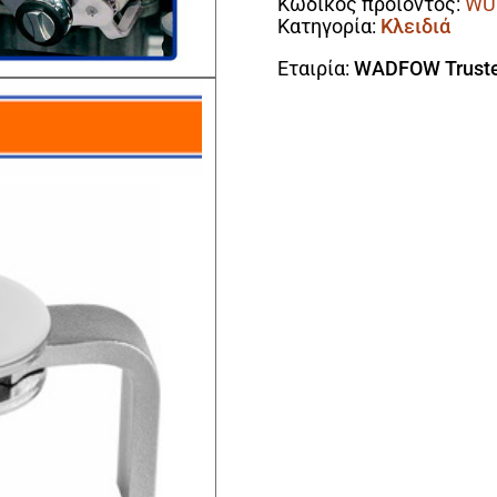
Κωδικός προϊόντος:
WU
ποσότητα
Κατηγορία:
Κλειδιά
Εταιρία:
WADFOW Truste