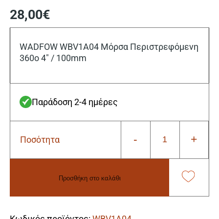
28,00
€
WADFOW WBV1A04 Μόρσα Περιστρεφόμενη
360o 4″ / 100mm
Παράδοση 2-4 ημέρες
-
+
Ποσότητα
Wadfow
WBV1A04
Μόρσα
Περιστρεφόμενη
Προσθήκη στο καλάθι
360o
4"
Alternative:
/
100mm
Κωδικός προϊόντος:
WBV1A04