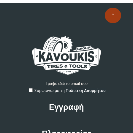
↑
A
Συμφωνώ με τη
Πολιτική Απορρήτου
l
t
e
r
n
a
t