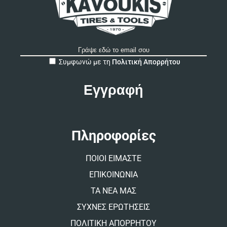
A
Συμφωνώ με τη
Πολιτική Απορρήτου
l
t
e
r
n
a
t
Πληροφορίες
i
v
ΠΟΙΟΙ ΕΙΜΑΣΤΕ
e
:
ΕΠΙΚΟΙΝΩΝΙΑ
ΤΑ ΝΕΑ ΜΑΣ
ΣΥΧΝΕΣ ΕΡΩΤΗΣΕΙΣ
ΠΟΛΙΤΙΚΗ ΑΠΟΡΡΗΤΟΥ