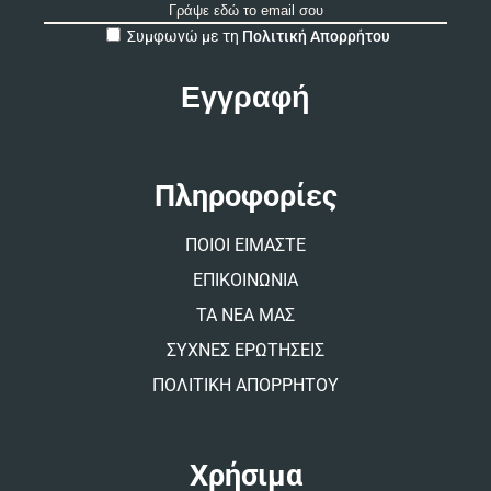
A
Συμφωνώ με τη
Πολιτική Απορρήτου
l
t
e
r
n
a
t
Πληροφορίες
i
v
ΠΟΙΟΙ ΕΙΜΑΣΤΕ
e
:
ΕΠΙΚΟΙΝΩΝΙΑ
ΤΑ ΝΕΑ ΜΑΣ
ΣΥΧΝΕΣ ΕΡΩΤΗΣΕΙΣ
ΠΟΛΙΤΙΚΗ ΑΠΟΡΡΗΤΟΥ
Χρήσιμα