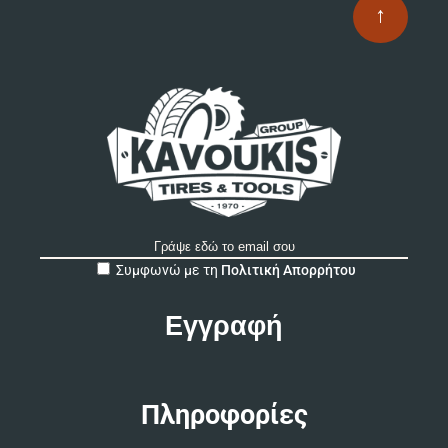
↑
A
Συμφωνώ με τη
Πολιτική Απορρήτου
l
t
e
r
n
a
t
Πληροφορίες
i