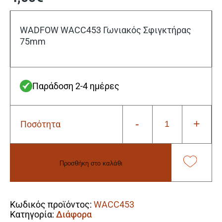
WADFOW WACC453 Γωνιακός Σφιγκτήρας
75mm
Παράδοση 2-4 ημέρες
-
+
Ποσότητα
Wadfow
WACC453
Γωνιακός
Σφιγκτήρας
Προσθήκη στο καλάθι
75mm
ποσότητα
Alternative:
Κωδικός προϊόντος:
WACC453
Κατηγορία:
Διάφορα